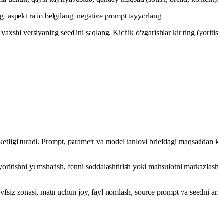
ng, aspekt ratio belgilang, negative prompt tayyorlang.
ng yaxshi versiyaning seed'ini saqlang. Kichik o'zgarishlar kiriting (yorit
tligi turadi. Prompt, parametr va model tanlovi briefdagi maqsaddan ke
yoritishni yumshatish, fonni soddalashtirish yoki mahsulotni markazlash k
fsiz zonasi, matn uchun joy, fayl nomlash, source prompt va seedni arxi