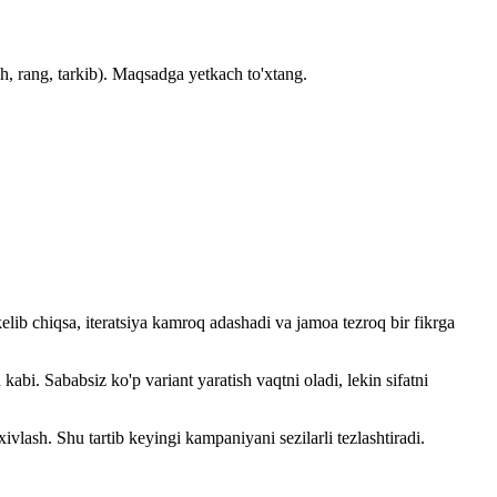
ish, rang, tarkib). Maqsadga yetkach to'xtang.
lib chiqsa, iteratsiya kamroq adashadi va jamoa tezroq bir fikrga
abi. Sababsiz ko'p variant yaratish vaqtni oladi, lekin sifatni
vlash. Shu tartib keyingi kampaniyani sezilarli tezlashtiradi.