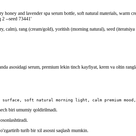
ry honey and lavender spa serum bottle, soft natural materials, warm cr
q 2 --seed 73441'
ry, calm), rang (cream/gold), yoritish (morning natural), seed (iteratsi
vanda asosidagi serum, premium lekin tinch kayfiyat, krem va oltin rang
 surface, soft natural morning light, calm premium mood,
hech biri umumiy qoldirilmadi.
osonlashtiradi.
o'zgartirib turib bir xil asosni saqlash mumkin.