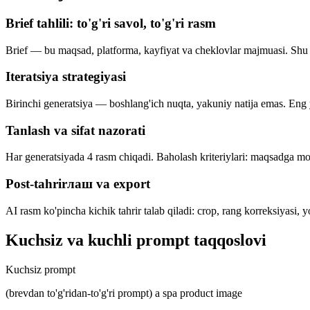
Brief tahlili: to'g'ri savol, to'g'ri rasm
Brief — bu maqsad, platforma, kayfiyat va cheklovlar majmuasi. Shu to
Iteratsiya strategiyasi
Birinchi generatsiya — boshlang'ich nuqta, yakuniy natija emas. Eng y
Tanlash va sifat nazorati
Har generatsiyada 4 rasm chiqadi. Baholash kriteriylari: maqsadga mosli
Post-tahrirлаш va export
AI rasm ko'pincha kichik tahrir talab qiladi: crop, rang korreksiyasi, 
Kuchsiz va kuchli prompt taqqoslovi
Kuchsiz prompt
(brevdan to'g'ridan-to'g'ri prompt) a spa product image