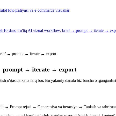
sulot fotografiyasi va e-commerce vizuallar
ash
10-dars. To'liq AI vizual workflow: brief → prompt → iterate → exp
 brief → prompt → iterate → export
 → prompt → iterate → export
tish o'rtasida katta farq bor. Bu yakuniy darsda biz barcha o'rganganlari
ahlili → Prompt rejasi → Generatsiya va iteratsiya → Tanlash va tahrir
forma uchun, qaysi kayfiyat/uslub, qanday maqsad (sotish, brend, kontent)