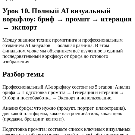
Урок 10. Полный AI визуальный
воркфлоу: бриф → промпт → итерация
→ экспорт
Между знанием техник промптинга и профессиональным
созданием AI-визуалов — большая разница. В этом
финальном уроке мы объединяем всё изученное в единый
последовательный воркфлоу: от брифа до готового
изображения.
Разбор темы
Профессиональный AI-воркфлоу состоит из 5 этапов: Анализ
брифа → Подготовка промпта → Генерация и итерация →
Отбор и постобработка → Экспорт и использование.
Анализ брифа: что нужно (продукт, портрет, иллюстрация),
для какой платформы, какое настроение/стиль, какая цель
(продажи, брендинг, контент).
Подготовка промпта: составьте список ключевых визуальных
элементов, выберите модель, задайте aspect ratio, подготовьте