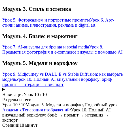
Модуль 3. Стиль и эстетика
Урок 5. Фотореализм и портретные промпты
Урок 6. Арт-
стили: аниме, иллюстрация, реклама и digital art
Модуль 4. Бизнес и маркетинг
Урок 7. AI-визуалы для бренда и social media
Урок 8.
Предметная фотография и e-commerce визуалы с помощью AI
Модуль 5. Модели и воркфлоу
Урок 9. Midjourney vs DALL·E vs Stable Diffusion: как выбрать
модель
Урок 10. Полный AI визуальный воркфлоу: бриф →
промпт → итерация → экспорт
Навигация
Урок
10
/
10
Разделы и теги
Урок
10
/
10
Модуль 5. Модели и воркфлоу
Подробный урок
Академия
/
Генерация изображений
/
Урок 10. Полный AI
визуальный воркфлоу: бриф → промпт → итерация →
экспорт
Средний
18 минут