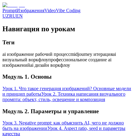
Prompt
Изображения
Video
Vibe Coding
UZ
RU
EN
Навигация по урокам
Теги
ai изображение рабочий процесс
midjourney итерация
ai
визуальный воркфлоу
профессиональное создание ai
изображений
ai дизайн воркфлоу
Модуль 1. Основы
Урок 1. Что такое генерация изображений? Основные модели
и принцип работы
Урок 2. Техника написания визуального
промпта: объект, стиль, освещение и композиция
Модуль 2. Параметры и управление
Урок 3. Negative prompt: как объяснить AI, чего не должно
быть на изображении
Урок 4. Aspect ratio, seed и параметры
качества