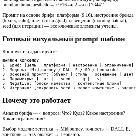
premium brand aesthetic --ar 9:16 --q 2 --seed 73441'
Промпт на основе брифа: платформа (9:16), настроение бренда
(luxury, calm), цвет (cream/gold), освещение (morning natural),
seed (для итерации) — все ключевые элементы учтены.
Готовый визуальный prompt шаблон
Копируйте и адаптируйте
ШАБЛОН ВОРКФЛОУ:

1. Бриф: [цель | платформа | настроение | ограничения]

2. Модель: [Midjourney / DALL·E / SD / Leonardo]

3. Основной промпт: [объект | стиль | освещение | цвет 
4. Параметры: [--ar | --seed | --q | --v]

5. Negative: [блоки качества | контекстные блоки]

6. Итерация: [сохранить seed → малое изменение → оценит
Почему это работает
Анализ брифа — 4 вопроса: Что? Куда? Какое настроение?
Какие ограничения?
Выбор модели: эстетика → Midjourney, точность → DALL·E,
контроль → SD, бюджет → Leonardo.