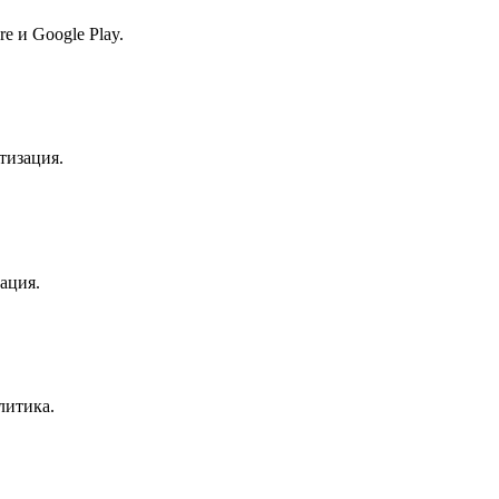
e и Google Play.
тизация.
ация.
литика.