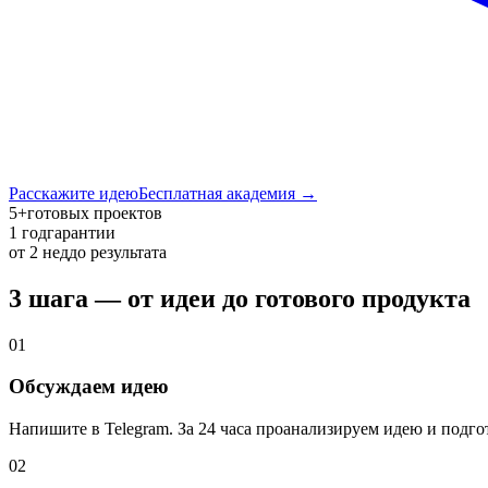
Расскажите идею
Бесплатная академия →
5+
готовых проектов
1 год
гарантии
от 2 нед
до результата
3 шага — от идеи до готового продукта
01
Обсуждаем идею
Напишите в Telegram. За 24 часа проанализируем идею и подг
02