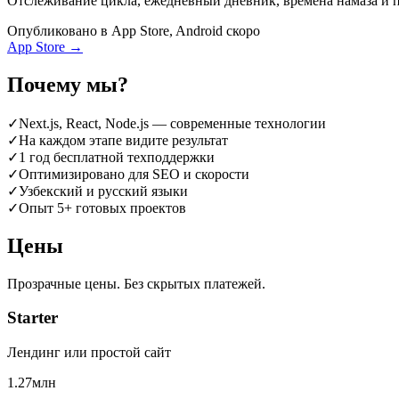
Отслеживание цикла, ежедневный дневник, времена намаза и
Опубликовано в App Store, Android скоро
App Store
→
Почему мы?
✓
Next.js, React, Node.js — современные технологии
✓
На каждом этапе видите результат
✓
1 год бесплатной техподдержки
✓
Оптимизировано для SEO и скорости
✓
Узбекский и русский языки
✓
Опыт 5+ готовых проектов
Цены
Прозрачные цены. Без скрытых платежей.
Starter
Лендинг или простой сайт
1.27
млн