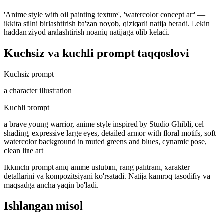
'Anime style with oil painting texture', 'watercolor concept art' —
ikkita stilni birlashtirish ba'zan noyob, qiziqarli natija beradi. Lekin
haddan ziyod aralashtirish noaniq natijaga olib keladi.
Kuchsiz va kuchli prompt taqqoslovi
Kuchsiz prompt
a character illustration
Kuchli prompt
a brave young warrior, anime style inspired by Studio Ghibli, cel
shading, expressive large eyes, detailed armor with floral motifs, soft
watercolor background in muted greens and blues, dynamic pose,
clean line art
Ikkinchi prompt aniq anime uslubini, rang palitrani, xarakter
detallarini va kompozitsiyani ko'rsatadi. Natija kamroq tasodifiy va
maqsadga ancha yaqin bo'ladi.
Ishlangan misol