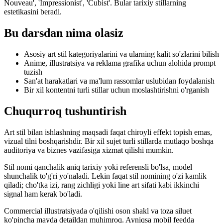
Nouveau', 'Impressionist', 'Cubist'. Bular tarixiy stillarning
estetikasini beradi.
Bu darsdan nima olasiz
Asosiy art stil kategoriyalarini va ularning kalit so'zlarini bilish
Anime, illustratsiya va reklama grafika uchun alohida prompt
tuzish
San'at harakatlari va ma'lum rassomlar uslubidan foydalanish
Bir xil kontentni turli stillar uchun moslashtirishni o'rganish
Chuqurroq tushuntirish
Art stil bilan ishlashning maqsadi faqat chiroyli effekt topish emas,
vizual tilni boshqarishdir. Bir xil sujet turli stillarda mutlaqo boshqa
auditoriya va biznes vazifasiga xizmat qilishi mumkin.
Stil nomi qanchalik aniq tarixiy yoki referensli bo'lsa, model
shunchalik to'g'ri yo'naladi. Lekin faqat stil nomining o'zi kamlik
qiladi; cho'tka izi, rang zichligi yoki line art sifati kabi ikkinchi
signal ham kerak bo'ladi.
Commercial illustratsiyada o'qilishi oson shakl va toza siluet
ko'pincha mayda detaildan muhimroq. Ayniqsa mobil feedda