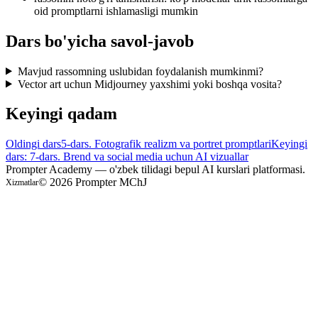
oid promptlarni ishlamasligi mumkin
Dars bo'yicha savol-javob
Mavjud rassomning uslubidan foydalanish mumkinmi?
Vector art uchun Midjourney yaxshimi yoki boshqa vosita?
Keyingi qadam
Oldingi dars
5-dars. Fotografik realizm va portret promptlari
Keyingi
dars: 7-dars. Brend va social media uchun AI vizuallar
Prompter Academy — o'zbek tilidagi bepul AI kurslari platformasi.
©
2026
Prompter MChJ
Xizmatlar