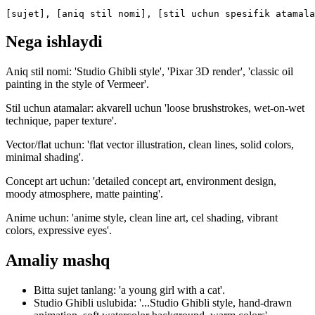
[sujet], [aniq stil nomi], [stil uchun spesifik atamala
Nega ishlaydi
Aniq stil nomi: 'Studio Ghibli style', 'Pixar 3D render', 'classic oil
painting in the style of Vermeer'.
Stil uchun atamalar: akvarell uchun 'loose brushstrokes, wet-on-wet
technique, paper texture'.
Vector/flat uchun: 'flat vector illustration, clean lines, solid colors,
minimal shading'.
Concept art uchun: 'detailed concept art, environment design,
moody atmosphere, matte painting'.
Anime uchun: 'anime style, clean line art, cel shading, vibrant
colors, expressive eyes'.
Amaliy mashq
Bitta sujet tanlang: 'a young girl with a cat'.
Studio Ghibli uslubida: '...Studio Ghibli style, hand-drawn