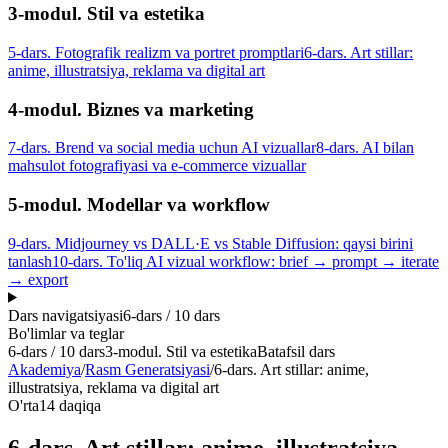
3-modul. Stil va estetika
5-dars. Fotografik realizm va portret promptlari
6-dars. Art stillar:
anime, illustratsiya, reklama va digital art
4-modul. Biznes va marketing
7-dars. Brend va social media uchun AI vizuallar
8-dars. AI bilan
mahsulot fotografiyasi va e-commerce vizuallar
5-modul. Modellar va workflow
9-dars. Midjourney vs DALL·E vs Stable Diffusion: qaysi birini
tanlash
10-dars. To'liq AI vizual workflow: brief → prompt → iterate
→ export
Dars navigatsiyasi
6
-dars /
10
dars
Bo'limlar va teglar
6
-dars /
10
dars
3-modul. Stil va estetika
Batafsil dars
Akademiya
/
Rasm Generatsiyasi
/
6-dars. Art stillar: anime,
illustratsiya, reklama va digital art
O'rta
14 daqiqa
6-dars. Art stillar: anime, illustratsiya,