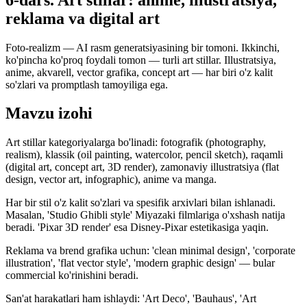
reklama va digital art
Foto-realizm — AI rasm generatsiyasining bir tomoni. Ikkinchi,
ko'pincha ko'proq foydali tomon — turli art stillar. Illustratsiya,
anime, akvarell, vector grafika, concept art — har biri o'z kalit
so'zlari va promptlash tamoyiliga ega.
Mavzu izohi
Art stillar kategoriyalarga bo'linadi: fotografik (photography,
realism), klassik (oil painting, watercolor, pencil sketch), raqamli
(digital art, concept art, 3D render), zamonaviy illustratsiya (flat
design, vector art, infographic), anime va manga.
Har bir stil o'z kalit so'zlari va spesifik arxivlari bilan ishlanadi.
Masalan, 'Studio Ghibli style' Miyazaki filmlariga o'xshash natija
beradi. 'Pixar 3D render' esa Disney-Pixar estetikasiga yaqin.
Reklama va brend grafika uchun: 'clean minimal design', 'corporate
illustration', 'flat vector style', 'modern graphic design' — bular
commercial ko'rinishini beradi.
San'at harakatlari ham ishlaydi: 'Art Deco', 'Bauhaus', 'Art