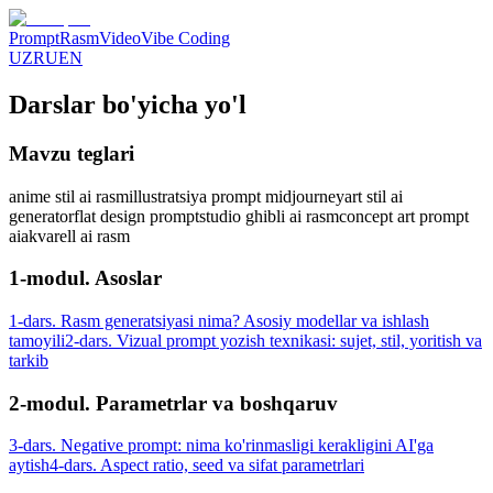
Prompt
Rasm
Video
Vibe Coding
UZ
RU
EN
Darslar bo'yicha yo'l
Mavzu teglari
anime stil ai rasm
illustratsiya prompt midjourney
art stil ai
generator
flat design prompt
studio ghibli ai rasm
concept art prompt
ai
akvarell ai rasm
1-modul. Asoslar
1-dars. Rasm generatsiyasi nima? Asosiy modellar va ishlash
tamoyili
2-dars. Vizual prompt yozish texnikasi: sujet, stil, yoritish va
tarkib
2-modul. Parametrlar va boshqaruv
3-dars. Negative prompt: nima ko'rinmasligi kerakligini AI'ga
aytish
4-dars. Aspect ratio, seed va sifat parametrlari