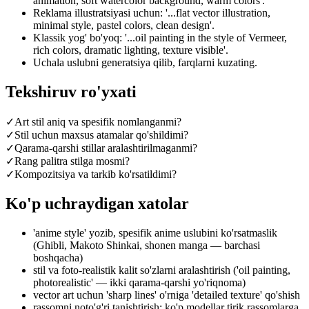
animation, soft watercolor background, warm colors'.
Reklama illustratsiyasi uchun: '...flat vector illustration,
minimal style, pastel colors, clean design'.
Klassik yog' bo'yoq: '...oil painting in the style of Vermeer,
rich colors, dramatic lighting, texture visible'.
Uchala uslubni generatsiya qilib, farqlarni kuzating.
Tekshiruv ro'yxati
✓
Art stil aniq va spesifik nomlanganmi?
✓
Stil uchun maxsus atamalar qo'shildimi?
✓
Qarama-qarshi stillar aralashtirilmaganmi?
✓
Rang palitra stilga mosmi?
✓
Kompozitsiya va tarkib ko'rsatildimi?
Ko'p uchraydigan xatolar
'anime style' yozib, spesifik anime uslubini ko'rsatmaslik
(Ghibli, Makoto Shinkai, shonen manga — barchasi
boshqacha)
stil va foto-realistik kalit so'zlarni aralashtirish ('oil painting,
photorealistic' — ikki qarama-qarshi yo'riqnoma)
vector art uchun 'sharp lines' o'rniga 'detailed texture' qo'shish
rassomni noto'g'ri tanishtirish: ko'p modellar tirik rassomlarga