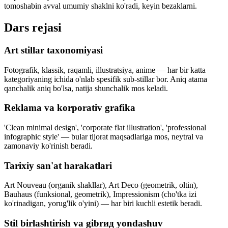
tomoshabin avval umumiy shaklni ko'radi, keyin bezaklarni.
Dars rejasi
Art stillar taxonomiyasi
Fotografik, klassik, raqamli, illustratsiya, anime — har bir katta
kategoriyaning ichida o'nlab spesifik sub-stillar bor. Aniq atama
qanchalik aniq bo'lsa, natija shunchalik mos keladi.
Reklama va korporativ grafika
'Clean minimal design', 'corporate flat illustration', 'professional
infographic style' — bular tijorat maqsadlariga mos, neytral va
zamonaviy ko'rinish beradi.
Tarixiy san'at harakatlari
Art Nouveau (organik shakllar), Art Deco (geometrik, oltin),
Bauhaus (funksional, geometrik), Impressionism (cho'tka izi
ko'rinadigan, yorug'lik o'yini) — har biri kuchli estetik beradi.
Stil birlashtirish va gibrид yondashuv