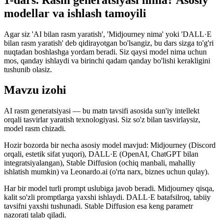
modellar va ishlash tamoyili
Agar siz 'AI bilan rasm yaratish', 'Midjourney nima' yoki 'DALL·E
bilan rasm yaratish' deb qidirayotgan bo'lsangiz, bu dars sizga to'g'ri
nuqtadan boshlashga yordam beradi. Siz qaysi model nima uchun
mos, qanday ishlaydi va birinchi qadam qanday bo'lishi kerakligini
tushunib olasiz.
Mavzu izohi
AI rasm generatsiyasi — bu matn tavsifi asosida sun'iy intellekt
orqali tasvirlar yaratish texnologiyasi. Siz so'z bilan tasvirlaysiz,
model rasm chizadi.
Hozir bozorda bir necha asosiy model mavjud: Midjourney (Discord
orqali, estetik sifat yuqori), DALL·E (OpenAI, ChatGPT bilan
integratsiyalangan), Stable Diffusion (ochiq manbali, mahalliy
ishlatish mumkin) va Leonardo.ai (o'rta narx, biznes uchun qulay).
Har bir model turli prompt uslubiga javob beradi. Midjourney qisqa,
kalit so'zli promptlarga yaxshi ishlaydi. DALL·E batafsilroq, tabiiy
tavsifni yaxshi tushunadi. Stable Diffusion esa keng parametr
nazorati talab qiladi.