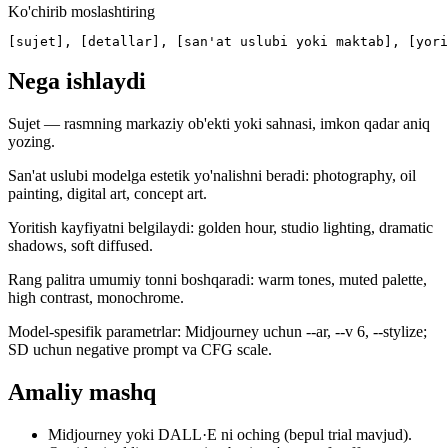
Ko'chirib moslashtiring
[sujet], [detallar], [san'at uslubi yoki maktab], [yori
Nega ishlaydi
Sujet — rasmning markaziy ob'ekti yoki sahnasi, imkon qadar aniq
yozing.
San'at uslubi modelga estetik yo'nalishni beradi: photography, oil
painting, digital art, concept art.
Yoritish kayfiyatni belgilaydi: golden hour, studio lighting, dramatic
shadows, soft diffused.
Rang palitra umumiy tonni boshqaradi: warm tones, muted palette,
high contrast, monochrome.
Model-spesifik parametrlar: Midjourney uchun --ar, --v 6, --stylize;
SD uchun negative prompt va CFG scale.
Amaliy mashq
Midjourney yoki DALL·E ni oching (bepul trial mavjud).