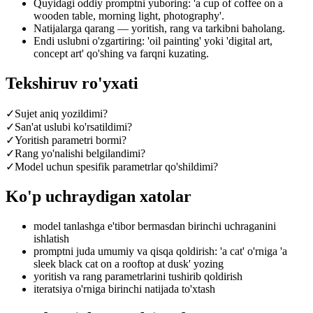
Quyidagi oddiy promptni yuboring: 'a cup of coffee on a
wooden table, morning light, photography'.
Natijalarga qarang — yoritish, rang va tarkibni baholang.
Endi uslubni o'zgartiring: 'oil painting' yoki 'digital art,
concept art' qo'shing va farqni kuzating.
Tekshiruv ro'yxati
✓
Sujet aniq yozildimi?
✓
San'at uslubi ko'rsatildimi?
✓
Yoritish parametri bormi?
✓
Rang yo'nalishi belgilandimi?
✓
Model uchun spesifik parametrlar qo'shildimi?
Ko'p uchraydigan xatolar
model tanlashga e'tibor bermasdan birinchi uchraganini
ishlatish
promptni juda umumiy va qisqa qoldirish: 'a cat' o'rniga 'a
sleek black cat on a rooftop at dusk' yozing
yoritish va rang parametrlarini tushirib qoldirish
iteratsiya o'rniga birinchi natijada to'xtash