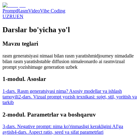
Prompt
Rasm
Video
Vibe Coding
UZ
RU
EN
Darslar bo'yicha yo'l
Mavzu teglari
rasm generatsiyasi nima
ai bilan rasm yaratish
midjourney nima
dalle
bilan rasm yaratish
stable diffusion nima
leonardo ai rasm
vizual
prompt yozish
image generation uzbek
1-modul. Asoslar
1-dars. Rasm generatsiyasi nima? Asosiy modellar va ishlash
tamoyili
2-dars. Vizual prompt yozish texnikasi: sujet, stil, yoritish va
tarkib
2-modul. Parametrlar va boshqaruv
3-dars. Negative prompt: nima ko'rinmasligi kerakligini AI'ga
aytish
4-dars. Aspect ratio, seed va sifat parametrlari