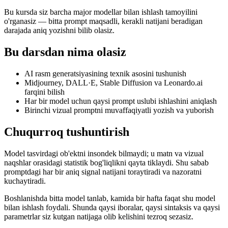
Bu kursda siz barcha major modellar bilan ishlash tamoyilini
o'rganasiz — bitta prompt maqsadli, kerakli natijani beradigan
darajada aniq yozishni bilib olasiz.
Bu darsdan nima olasiz
AI rasm generatsiyasining texnik asosini tushunish
Midjourney, DALL·E, Stable Diffusion va Leonardo.ai
farqini bilish
Har bir model uchun qaysi prompt uslubi ishlashini aniqlash
Birinchi vizual promptni muvaffaqiyatli yozish va yuborish
Chuqurroq tushuntirish
Model tasvirdagi ob'ektni insondek bilmaydi; u matn va vizual
naqshlar orasidagi statistik bog'liqlikni qayta tiklaydi. Shu sabab
promptdagi har bir aniq signal natijani toraytiradi va nazoratni
kuchaytiradi.
Boshlanishda bitta model tanlab, kamida bir hafta faqat shu model
bilan ishlash foydali. Shunda qaysi iboralar, qaysi sintaksis va qaysi
parametrlar siz kutgan natijaga olib kelishini tezroq sezasiz.