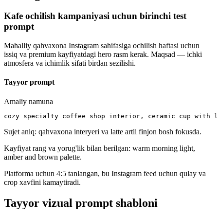
Kafe ochilish kampaniyasi uchun birinchi test
prompt
Mahalliy qahvaxona Instagram sahifasiga ochilish haftasi uchun
issiq va premium kayfiyatdagi hero rasm kerak. Maqsad — ichki
atmosfera va ichimlik sifati birdan sezilishi.
Tayyor prompt
Amaliy namuna
cozy specialty coffee shop interior, ceramic cup with l
Sujet aniq: qahvaxona interyeri va latte artli finjon bosh fokusda.
Kayfiyat rang va yorug'lik bilan berilgan: warm morning light,
amber and brown palette.
Platforma uchun 4:5 tanlangan, bu Instagram feed uchun qulay va
crop xavfini kamaytiradi.
Tayyor vizual prompt shabloni