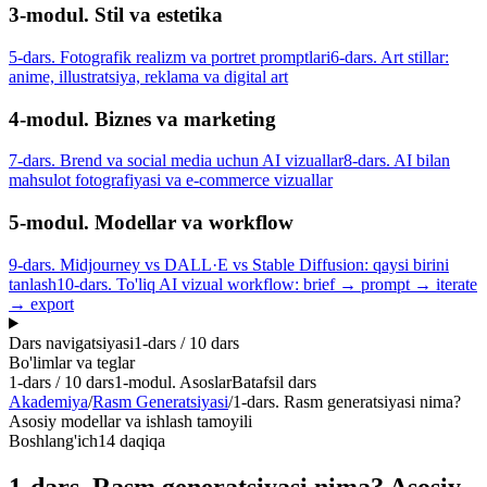
3-modul. Stil va estetika
5-dars. Fotografik realizm va portret promptlari
6-dars. Art stillar:
anime, illustratsiya, reklama va digital art
4-modul. Biznes va marketing
7-dars. Brend va social media uchun AI vizuallar
8-dars. AI bilan
mahsulot fotografiyasi va e-commerce vizuallar
5-modul. Modellar va workflow
9-dars. Midjourney vs DALL·E vs Stable Diffusion: qaysi birini
tanlash
10-dars. To'liq AI vizual workflow: brief → prompt → iterate
→ export
Dars navigatsiyasi
1
-dars /
10
dars
Bo'limlar va teglar
1
-dars /
10
dars
1-modul. Asoslar
Batafsil dars
Akademiya
/
Rasm Generatsiyasi
/
1-dars. Rasm generatsiyasi nima?
Asosiy modellar va ishlash tamoyili
Boshlang'ich
14 daqiqa
1-dars. Rasm generatsiyasi nima? Asosiy