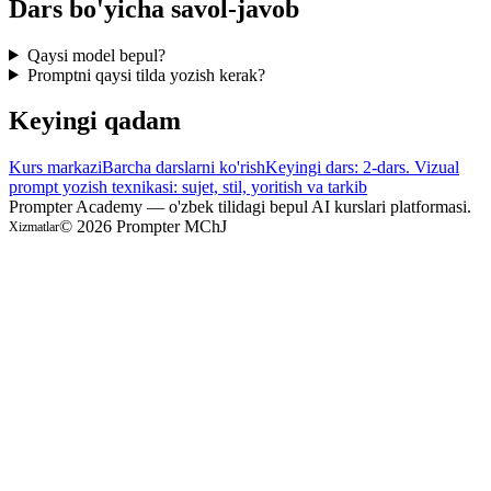
Dars bo'yicha savol-javob
Qaysi model bepul?
Promptni qaysi tilda yozish kerak?
Keyingi qadam
Kurs markazi
Barcha darslarni ko'rish
Keyingi dars: 2-dars. Vizual
prompt yozish texnikasi: sujet, stil, yoritish va tarkib
Prompter Academy — o'zbek tilidagi bepul AI kurslari platformasi.
©
2026
Prompter MChJ
Xizmatlar