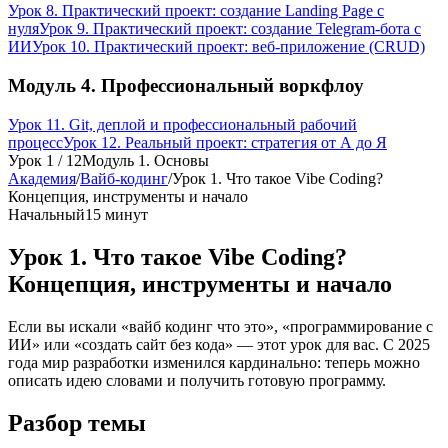
Урок 8. Практический проект: создание Landing Page с
нуля
Урок 9. Практический проект: создание Telegram-бота с
ИИ
Урок 10. Практический проект: веб-приложение (CRUD)
Модуль 4. Профессиональный воркфлоу
Урок 11. Git, деплой и профессиональный рабочий
процесс
Урок 12. Реальный проект: стратегия от А до Я
Урок
1
/
12
Модуль 1. Основы
Академия
/
Вайб-кодинг
/
Урок 1. Что такое Vibe Coding?
Концепция, инструменты и начало
Начальный
15 минут
Урок 1. Что такое Vibe Coding?
Концепция, инструменты и начало
Если вы искали «вайб кодинг что это», «программирование с
ИИ» или «создать сайт без кода» — этот урок для вас. С 2025
года мир разработки изменился кардинально: теперь можно
описать идею словами и получить готовую программу.
Разбор темы