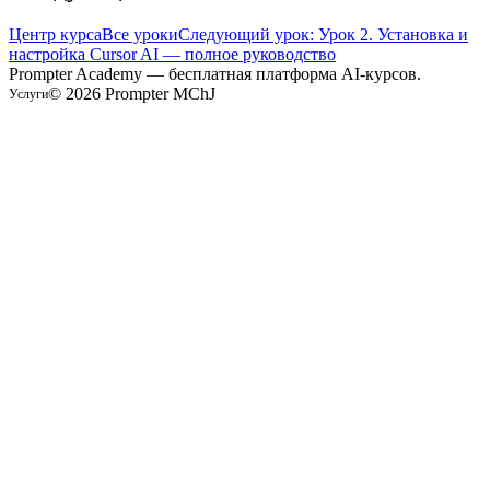
Центр курса
Все уроки
Следующий урок: Урок 2. Установка и
настройка Cursor AI — полное руководство
Prompter Academy — бесплатная платформа AI-курсов.
©
2026
Prompter MChJ
Услуги