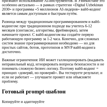
признают использование AI-инструментов. В Узбекистане это
особенно актуально — в рамках стратегии «Digital Uzbekistan
2030» и программы «5 миллионов AI-лидеров» вайб-кодинг
является самым доступным и быстрым путём.
Разница между традиционным программированием и вайб-
кодингом: при традиционном подходе вы учитесь 6-12
месяцев (синтаксис, алгоритмы, фреймворки), затем
начинаете проект. С вайб-кодингом вы создаёте первую
работающую программу за 1-2 часа. Конечно, для сложных
систем знание программирования необходимо — но для
простых сайтов, ботов, прототипов и MVP вайб-кодинга
достаточно.
Важные ограничения: ИИ может галлюцинировать (выдавать
неправильный код), игнорировать вопросы безопасности и не
понимать сложную бизнес-логику. Поэтому вайб-кодинг =
принцип «доверяй, но проверяй». Вы тестируете результат, и
если не работает — улучшаете промпт или объясняете
проблему.
Готовый prompt-шаблон
Копируйте и адаптируйте