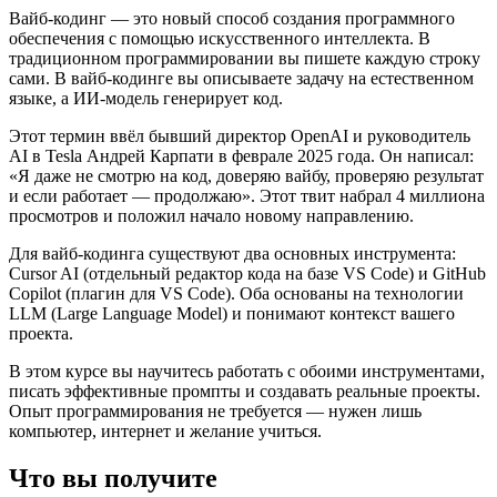
Вайб-кодинг — это новый способ создания программного
обеспечения с помощью искусственного интеллекта. В
традиционном программировании вы пишете каждую строку
сами. В вайб-кодинге вы описываете задачу на естественном
языке, а ИИ-модель генерирует код.
Этот термин ввёл бывший директор OpenAI и руководитель
AI в Tesla Андрей Карпати в феврале 2025 года. Он написал:
«Я даже не смотрю на код, доверяю вайбу, проверяю результат
и если работает — продолжаю». Этот твит набрал 4 миллиона
просмотров и положил начало новому направлению.
Для вайб-кодинга существуют два основных инструмента:
Cursor AI (отдельный редактор кода на базе VS Code) и GitHub
Copilot (плагин для VS Code). Оба основаны на технологии
LLM (Large Language Model) и понимают контекст вашего
проекта.
В этом курсе вы научитесь работать с обоими инструментами,
писать эффективные промпты и создавать реальные проекты.
Опыт программирования не требуется — нужен лишь
компьютер, интернет и желание учиться.
Что вы получите