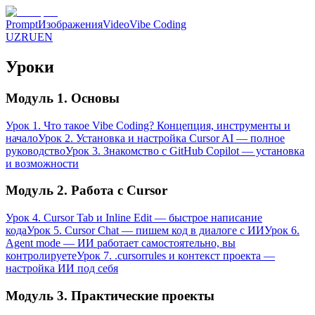
Prompt
Изображения
Video
Vibe Coding
UZ
RU
EN
Уроки
Модуль 1. Основы
Урок 1. Что такое Vibe Coding? Концепция, инструменты и
начало
Урок 2. Установка и настройка Cursor AI — полное
руководство
Урок 3. Знакомство с GitHub Copilot — установка
и возможности
Модуль 2. Работа с Cursor
Урок 4. Cursor Tab и Inline Edit — быстрое написание
кода
Урок 5. Cursor Chat — пишем код в диалоге с ИИ
Урок 6.
Agent mode — ИИ работает самостоятельно, вы
контролируете
Урок 7. .cursorrules и контекст проекта —
настройка ИИ под себя
Модуль 3. Практические проекты