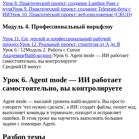
Урок 8. Практический проект: создание Landing Page с
нуля
Урок 9. Практический проект: создание Telegram-бота с
ИИ
Урок 10. Практический проект: веб-приложение (CRUD)
Модуль 4. Профессиональный воркфлоу
Урок 11. Git, деплой и профессиональный рабочий
процесс
Урок 12. Реальный проект: стратегия от А до Я
Урок
6
/
12
Модуль 2. Работа с Cursor
Академия
/
Вайб-кодинг
/
Урок 6. Agent mode — ИИ работает
самостоятельно, вы контролируете
Средний
18 минут
Урок 6. Agent mode — ИИ работает
самостоятельно, вы контролируете
Agent mode — высший уровень вайб-кодинга. Вы просто
говорите 'что нужно сделать', а ИИ: создаёт файлы, пишет код,
выполняет команды в терминале, находит и исправляет
ошибки. В этом уроке вы научитесь выполнять большие
задачи с помощью Agent.
Разбор темы