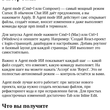
Agent mode (Cmd+I или Composer) — самый мощный режим
Cursor. В обычном Chat ИИ даёт предложения, а вы
нажимаете Apply. В Agent mode ИИ действует сам: открывает
файлы, создаёт новые, вносит изменения и даже выполняет
команды вроде npm install в терминале.
Для запуска Agent mode нажмите Cmd+I (Mac) или Ctrl+I
(Windows) и опишите задачу. Например: 'Создай React-проект
с login-страницей, дашбордом и настройками. Добавь роутинг
и базовый layout для каждой страницы.' ИИ выполнит это
самостоятельно.
Важно: в Agent mode ИИ показывает каждый шаг — какой
файл создаёт, что изменяет, какую команду выполняет. На
каждом шаге вы можете нажать 'Accept' или 'Reject'. Это не
полностью автономный режим — контроль остаётся за вами.
Agent mode лучше всего работает: при запуске нового
проекта, когда нужно создать несколько файлов, при
рефакторинге кода и при исправлении багов. Для простых
однострочных изменений достаточно Tab или Inline Edit.
Что вы получите