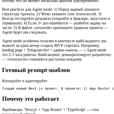
потому что он меняет несколько файлов одновременно.
Best practices для Agent mode: 1) Перед задачей опишите
структуру проекта. 2) Чётко укажите стек технологий. 3)
Всегда тестируйте результат (откройте в браузере, запустите в
терминале). 4) Если 3+ раз ошибается — разбейте задачу на
части. 5) В файле .cursorrules пропишите правила проекта —
Agent будет им следовать.
Agent mode особенно полезен в контексте вайб-кодинга: вы
можете за один вечер создать MVP стартапа. Например,
landing page + Telegram-бот + админ-панель — с Agent mode
это 2-3 часа работы. Вайб-кодинг демократизирует разработку
— технологии становятся доступны каждому.
Готовый prompt-шаблон
Копируйте и адаптируйте
Создай новый Next.js проект. В проекте: 1) App Router с
Почему это работает
Фреймворк: 'Next.js' + 'App Router' + 'TypeScript' — стек