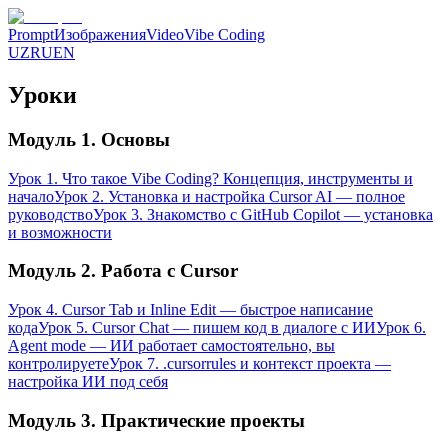
Prompt
Изображения
Video
Vibe Coding
UZ
RU
EN
Уроки
Модуль 1. Основы
Урок 1. Что такое Vibe Coding? Концепция, инструменты и
начало
Урок 2. Установка и настройка Cursor AI — полное
руководство
Урок 3. Знакомство с GitHub Copilot — установка
и возможности
Модуль 2. Работа с Cursor
Урок 4. Cursor Tab и Inline Edit — быстрое написание
кода
Урок 5. Cursor Chat — пишем код в диалоге с ИИ
Урок 6.
Agent mode — ИИ работает самостоятельно, вы
контролируете
Урок 7. .cursorrules и контекст проекта —
настройка ИИ под себя
Модуль 3. Практические проекты