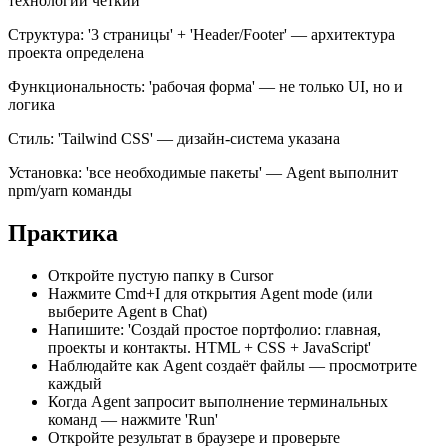
технологий чёткий
Структура: '3 страницы' + 'Header/Footer' — архитектура
проекта определена
Функциональность: 'рабочая форма' — не только UI, но и
логика
Стиль: 'Tailwind CSS' — дизайн-система указана
Установка: 'все необходимые пакеты' — Agent выполнит
npm/yarn команды
Практика
Откройте пустую папку в Cursor
Нажмите Cmd+I для открытия Agent mode (или
выберите Agent в Chat)
Напишите: 'Создай простое портфолио: главная,
проекты и контакты. HTML + CSS + JavaScript'
Наблюдайте как Agent создаёт файлы — просмотрите
каждый
Когда Agent запросит выполнение терминальных
команд — нажмите 'Run'
Откройте результат в браузере и проверьте