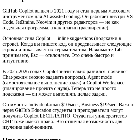
GitHub Copilot вышел в 2021 году и стал первым массовым
инструментом для AI-assisted coding. Он работает внутри VS
Code, JetBrains, Neovim и других редакторов — не как
отдельная программа, а как плагин (расширение).
Основная сила Copilot — inline suggestions (подсказки в
строке). Когда вы пишете код, он предсказывает следующие
строки и показывает их серым текстом. Нажимаете Tab —
принимаете, Esc — отклоняете. Это очень быстро и
интуитивно.
В 2025-2026 годах Copilot значительно развился: появился
Chat-режим (можно задавать вопросы), Agent mode
(самостоятельное выполнение задач) и Copilot Workspace
(планирование проекта с нуля). Теперь это не просто
подсказки — он может выполнять целые задачи.
Стоимость: Individual-план $10/мес., Business $19/мес. Важно:
через GitHub Education студенты и преподаватели могут
получить Copilot БЕСПЛАТНО. Студенты университетов
СНГ тоже имеют право. Это отличная возможность для
изучения вайб-кодинга.