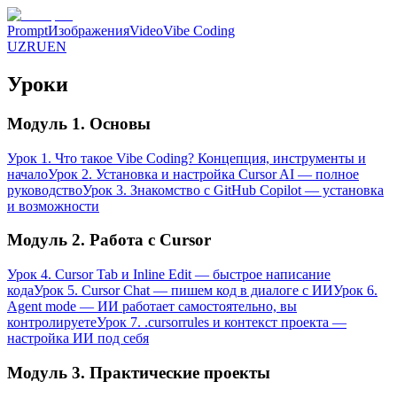
Prompt
Изображения
Video
Vibe Coding
UZ
RU
EN
Уроки
Модуль 1. Основы
Урок 1. Что такое Vibe Coding? Концепция, инструменты и
начало
Урок 2. Установка и настройка Cursor AI — полное
руководство
Урок 3. Знакомство с GitHub Copilot — установка
и возможности
Модуль 2. Работа с Cursor
Урок 4. Cursor Tab и Inline Edit — быстрое написание
кода
Урок 5. Cursor Chat — пишем код в диалоге с ИИ
Урок 6.
Agent mode — ИИ работает самостоятельно, вы
контролируете
Урок 7. .cursorrules и контекст проекта —
настройка ИИ под себя
Модуль 3. Практические проекты