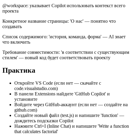
@workspace: указывает Copilot использовать контекст всего
проекта
Конкретное название страницы: 'О нас' — понятно что
создавать
Список содержимого: 'история, команда, форма' — AI знает
что включить
Требование совместимости: 'в соответствии с существующим
стилем' — новый код будет соответствовать проекту
Практика
Откройте VS Code (если нет — скачайте с
code.visualstudio.com)
В панели Extensions найдите 'GitHub Copilot' и
установите
Войдите через GitHub-аккаунт (если нет — создайте на
github.com)
Создайте новый файл (test.js) и напишите 'function' —
дождитесь подсказки Copilot
Нажмите Ctrl+I (Inline Chat) и напишите 'Write a function
that calculates factorial'