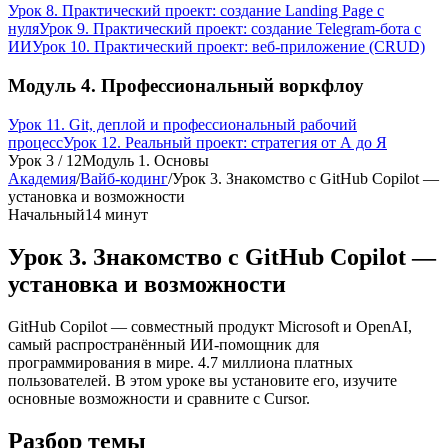
Урок 8. Практический проект: создание Landing Page с
нуля
Урок 9. Практический проект: создание Telegram-бота с
ИИ
Урок 10. Практический проект: веб-приложение (CRUD)
Модуль 4. Профессиональный воркфлоу
Урок 11. Git, деплой и профессиональный рабочий
процесс
Урок 12. Реальный проект: стратегия от А до Я
Урок
3
/
12
Модуль 1. Основы
Академия
/
Вайб-кодинг
/
Урок 3. Знакомство с GitHub Copilot —
установка и возможности
Начальный
14 минут
Урок 3. Знакомство с GitHub Copilot —
установка и возможности
GitHub Copilot — совместный продукт Microsoft и OpenAI,
самый распространённый ИИ-помощник для
программирования в мире. 4.7 миллиона платных
пользователей. В этом уроке вы установите его, изучите
основные возможности и сравните с Cursor.
Разбор темы