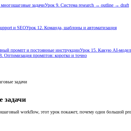
и многошаговые задачи
Урок 9. Система research → outline → draft
support и SEO
Урок 12. Команда, шаблоны и автоматизация
мный промпт и постоянные инструкции
Урок 15. Какую AI-модел
8. Оптимизация промптов: коротко и точно
аговые задачи
е задачи
шаговый workflow, этот урок покажет, почему один большой prompt