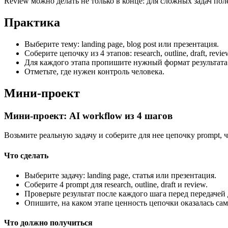
Review можно делать не только в конце: для сложных задач пол
Практика
Выберите тему: landing page, blog post или презентация.
Соберите цепочку из 4 этапов: research, outline, draft, revie
Для каждого этапа пропишите нужный формат результата
Отметьте, где нужен контроль человека.
Мини-проект
Мини-проект: AI workflow из 4 шагов
Возьмите реальную задачу и соберите для нее цепочку prompt, 
Что сделать
Выберите задачу: landing page, статья или презентация.
Соберите 4 prompt для research, outline, draft и review.
Проверьте результат после каждого шага перед передачей
Опишите, на каком этапе ценность цепочки оказалась са
Что должно получиться