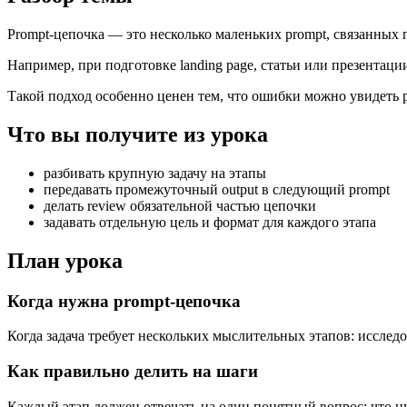
Prompt-цепочка — это несколько маленьких prompt, связанных 
Например, при подготовке landing page, статьи или презентации с
Такой подход особенно ценен тем, что ошибки можно увидеть ра
Что вы получите из урока
разбивать крупную задачу на этапы
передавать промежуточный output в следующий prompt
делать review обязательной частью цепочки
задавать отдельную цель и формат для каждого этапа
План урока
Когда нужна prompt-цепочка
Когда задача требует нескольких мыслительных этапов: исслед
Как правильно делить на шаги
Каждый этап должен отвечать на один понятный вопрос: что нуж