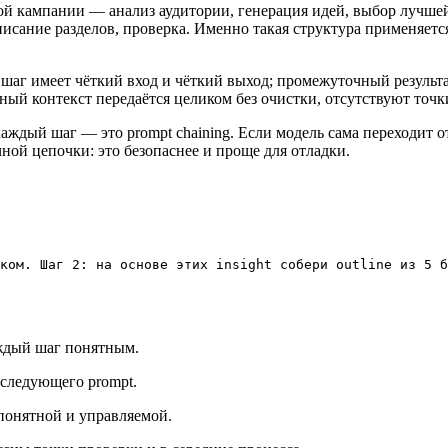
й кампании — анализ аудитории, генерация идей, выбор лучшей 
писание разделов, проверка. Именно такая структура применяетс
аг имеет чёткий вход и чёткий выход; промежуточный результат
ый контекст передаётся целиком без очистки, отсутствуют точк
т каждый шаг — это prompt chaining. Если модель сама переходит 
ой цепочки: это безопаснее и проще для отладки.
ком. Шаг 2: на основе этих insight собери outline из 5 б
аждый шаг понятным.
следующего prompt.
понятной и управляемой.