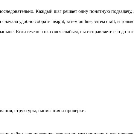
последовательно. Каждый шаг решает одну понятную подзадачу, а
начала удобно собрать insight, затем outline, затем draft, и тол
ньше. Если research оказался слабым, вы исправляете его до тог
ования, структуры, написания и проверки.
но найти, как построить структуру, что написать и как провери