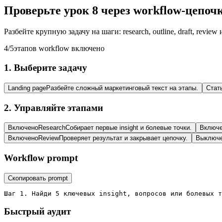
Проверьте урок 8 через workflow-цепоч
Разбейте крупную задачу на шаги: research, outline, draft, revi
4
/
5
этапов workflow включено
1. Выберите задачу
Landing page
Разбейте сложный маркетинговый текст на этапы.
Стат
2. Управляйте этапами
Включено
Research
Собирает первые insight и болевые точки.
Включ
Включено
Review
Проверяет результат и закрывает цепочку.
Выключ
Workflow prompt
Скопировать prompt
Шаг 1. Найди 5 ключевых insight, вопросов или болевых т
Быстрый аудит