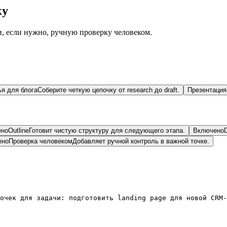
ку
ew и, если нужно, ручную проверку человеком.
ья для блога
Соберите четкую цепочку от research до draft.
Презентация
ено
Outline
Готовит чистую структуру для следующего этапа.
Включено
D
ено
Проверка человеком
Добавляет ручной контроль в важной точке.
очек для задачи: подготовить landing page для новой CRM-