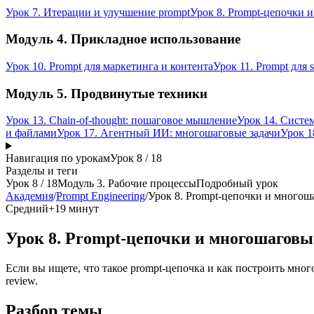
Урок 7. Итерации и улучшение prompt
Урок 8. Prompt-цепочки 
Модуль 4. Прикладное использование
Урок 10. Prompt для маркетинга и контента
Урок 11. Prompt для 
Модуль 5. Продвинутые техники
Урок 13. Chain-of-thought: пошаговое мышление
Урок 14. Систе
и файлами
Урок 17. Агентный ИИ: многошаговые задачи
Урок 1
Навигация по урокам
Урок
8
/
18
Разделы и теги
Урок
8
/
18
Модуль 3. Рабочие процессы
Подробный урок
Академия
/
Prompt Engineering
/
Урок 8. Prompt-цепочки и многош
Средний+
19 минут
Урок 8. Prompt-цепочки и многошаговы
Если вы ищете, что такое prompt-цепочка и как построить много
review.
Разбор темы