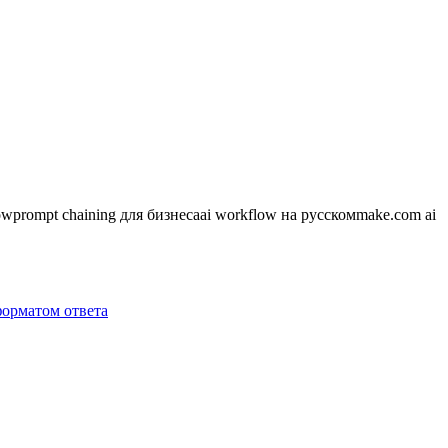
ow
prompt chaining для бизнеса
ai workflow на русском
make.com ai
форматом ответа