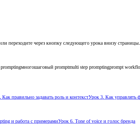
или переходите через кнопку следующего урока внизу страницы.
 prompting
многошаговый prompt
multi step prompting
prompt workfl
. Как правильно задавать роль и контекст
Урок 3. Как управлять 
mpting и работа с примерами
Урок 6. Tone of voice и голос бренда