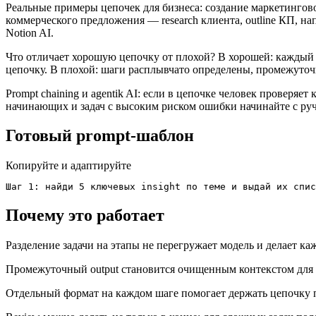
Реальные примеры цепочек для бизнеса: создание маркетингово
коммерческого предложения — research клиента, outline КП, на
Notion AI.
Что отличает хорошую цепочку от плохой? В хорошей: каждый ш
цепочку. В плохой: шаги расплывчато определены, промежуточн
Prompt chaining и agentik AI: если в цепочке человек проверяе
начинающих и задач с высоким риском ошибки начинайте с ручн
Готовый prompt-шаблон
Копируйте и адаптируйте
Шаг 1: найди 5 ключевых insight по теме и выдай их спис
Почему это работает
Разделение задачи на этапы не перегружает модель и делает к
Промежуточный output становится очищенным контекстом для 
Отдельный формат на каждом шаге помогает держать цепочку 