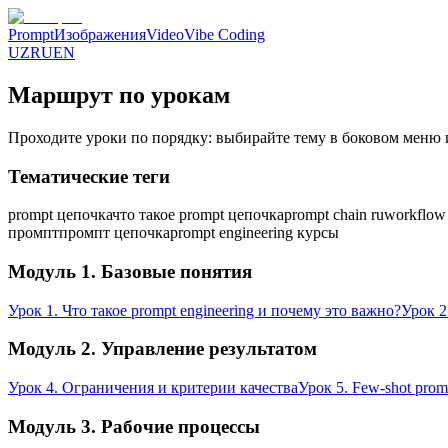
Prompt
Изображения
Video
Vibe Coding
UZ
RU
EN
Маршрут по урокам
Проходите уроки по порядку: выбирайте тему в боковом меню 
Тематические теги
prompt цепочка
что такое prompt цепочка
prompt chain ru
workflow
промпт
промпт цепочка
prompt engineering курсы
Модуль 1. Базовые понятия
Урок 1. Что такое prompt engineering и почему это важно?
Урок 2
Модуль 2. Управление результатом
Урок 4. Ограничения и критерии качества
Урок 5. Few-shot pro
Модуль 3. Рабочие процессы