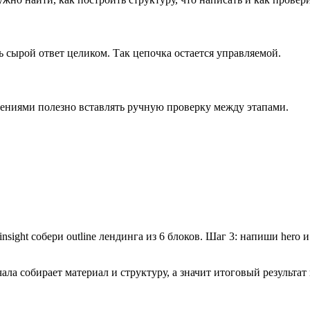
сь сырой ответ целиком. Так цепочка остается управляемой.
шениями полезно вставлять ручную проверку между этапами.
nsight собери outline лендинга из 6 блоков. Шаг 3: напиши hero 
ала собирает материал и структуру, а значит итоговый результат