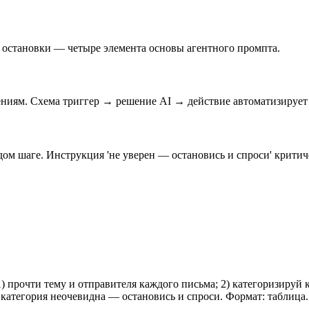
и остановки — четыре элемента основы агентного промпта.
ениям. Схема триггер → решение AI → действие автоматизирует
ом шаге. Инструкция 'не уверен — остановись и спроси' критич
) прочти тему и отправителя каждого письма; 2) категоризируй 
 категория неочевидна — остановись и спроси. Формат: таблица.