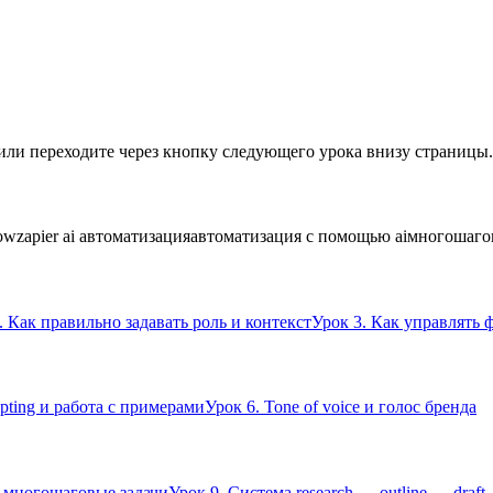
или переходите через кнопку следующего урока внизу страницы.
low
zapier ai автоматизация
автоматизация с помощью ai
многошаго
. Как правильно задавать роль и контекст
Урок 3. Как управлять 
mpting и работа с примерами
Урок 6. Tone of voice и голос бренда
и многошаговые задачи
Урок 9. Система research → outline → draft