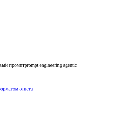
вый промпт
prompt engineering agentic
форматом ответа