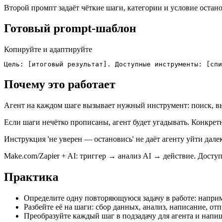
Второй промпт задаёт чёткие шаги, категории и условие остано
Готовый prompt-шаблон
Копируйте и адаптируйте
Цель: [итоговый результат]. Доступные инструменты: [спи
Почему это работает
Агент на каждом шаге вызывает нужный инструмент: поиск, вы
Если шаги нечётко прописаны, агент будет угадывать. Конкре
Инструкция 'не уверен — остановись' не даёт агенту уйти дале
Make.com/Zapier + AI: триггер → анализ AI → действие. Доступ
Практика
Определите одну повторяющуюся задачу в работе: наприм
Разбейте её на шаги: сбор данных, анализ, написание, отп
Преобразуйте каждый шаг в подзадачу для агента и нап