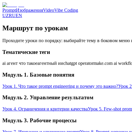
Prompt
Изображения
Video
Vibe Coding
UZ
RU
EN
Маршрут по урокам
Проходите уроки по порядку: выбирайте тему в боковом меню 
Тематические теги
ai агент что такое
агентный ии
chatgpt operator
make.com ai workf
Модуль 1. Базовые понятия
Урок 1. Что такое prompt engineering и почему это важно?
Урок 2
Модуль 2. Управление результатом
Урок 4. Ограничения и критерии качества
Урок 5. Few-shot pro
Модуль 3. Рабочие процессы
Урок 7. Итерации и улучшение prompt
Урок 8. Prompt-цепочки 