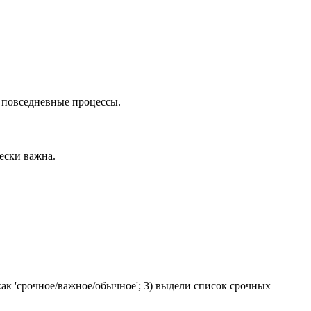
 повседневные процессы.
ески важна.
как 'срочное/важное/обычное'; 3) выдели список срочных