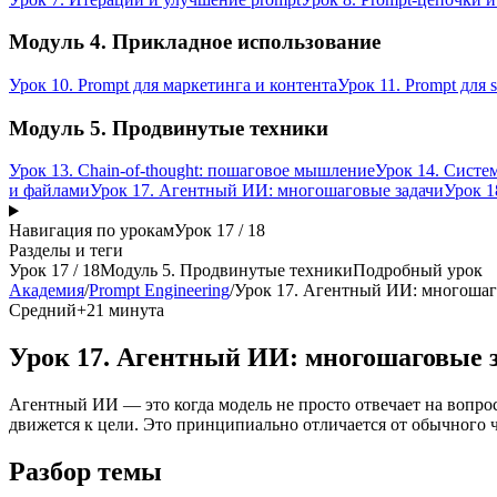
Модуль 4. Прикладное использование
Урок 10. Prompt для маркетинга и контента
Урок 11. Prompt для 
Модуль 5. Продвинутые техники
Урок 13. Chain-of-thought: пошаговое мышление
Урок 14. Систе
и файлами
Урок 17. Агентный ИИ: многошаговые задачи
Урок 1
Навигация по урокам
Урок
17
/
18
Разделы и теги
Урок
17
/
18
Модуль 5. Продвинутые техники
Подробный урок
Академия
/
Prompt Engineering
/
Урок 17. Агентный ИИ: многошаг
Средний+
21 минута
Урок 17. Агентный ИИ: многошаговые 
Агентный ИИ — это когда модель не просто отвечает на вопрос,
движется к цели. Это принципиально отличается от обычного ча
Разбор темы