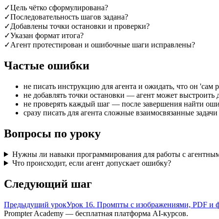
✓
Цель чётко сформулирована?
✓
Последовательность шагов задана?
✓
Добавлены точки остановки и проверки?
✓
Указан формат итога?
✓
Агент протестирован и ошибочные шаги исправлены?
Частые ошибки
не писать инструкцию для агента и ожидать, что он 'сам р
не добавлять точки остановки — агент может выстроить
не проверять каждый шаг — после завершения найти ош
сразу писать для агента сложные взаимосвязанные задач
Вопросы по уроку
Нужны ли навыки программирования для работы с агентны
Что происходит, если агент допускает ошибку?
Следующий шаг
Предыдущий урок
Урок 16. Промпты с изображениями, PDF и 
Prompter Academy — бесплатная платформа AI-курсов.