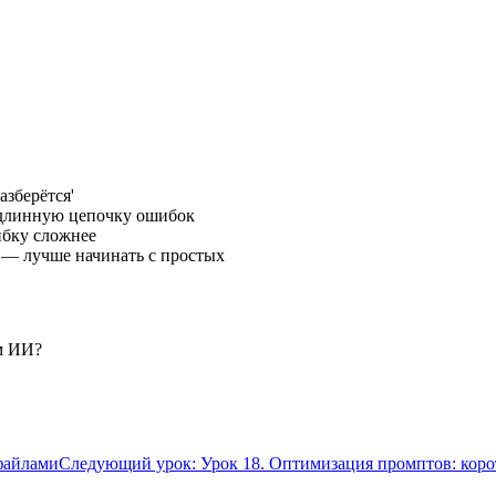
азберётся'
 длинную цепочку ошибок
ибку сложнее
и — лучше начинать с простых
м ИИ?
файлами
Следующий урок: Урок 18. Оптимизация промптов: коро