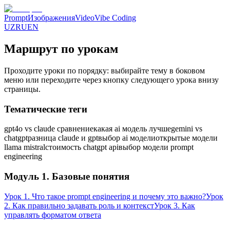
Prompt
Изображения
Video
Vibe Coding
UZ
RU
EN
Маршрут по урокам
Проходите уроки по порядку: выбирайте тему в боковом
меню или переходите через кнопку следующего урока внизу
страницы.
Тематические теги
gpt4o vs claude сравнение
какая ai модель лучше
gemini vs
chatgpt
разница claude и gpt
выбор ai модели
открытые модели
llama mistral
стоимость chatgpt api
выбор модели prompt
engineering
Модуль 1. Базовые понятия
Урок 1. Что такое prompt engineering и почему это важно?
Урок
2. Как правильно задавать роль и контекст
Урок 3. Как
управлять форматом ответа