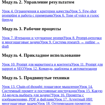
Модуль 2. Управление результатом
Урок 4. Ограничения и критерии качества
Урок 5. Few-shot
prompting и работа с примерами
Урок 6. Tone of voice и голос
бренда
Модуль 3. Рабочие процессы
Урок 7. Итерации и улучшение prompt
Урок 8. Prompt-цепочки
и многошаговые задачи
Урок 9. Система research → outline →
draft
Модуль 4. Прикладное использование
Урок 10. Prompt для маркетинга и контента
Урок 11. Prompt для
support и SEO
Урок 12. Команда, шаблоны и автоматизация
Модуль 5. Продвинутые техники
Урок 13. Chain-of-thought: пошаговое мышление
Урок 14.
Системный промпт и постоянные инструкции
Урок 15. Какую
AI-модель выбрать для задачи?
Урок 16. Промпты с
изображениями, PDF и файлами
Урок 17. Агентный ИИ:
многошаговые задачи
Урок 18. Оптимизация промптов: