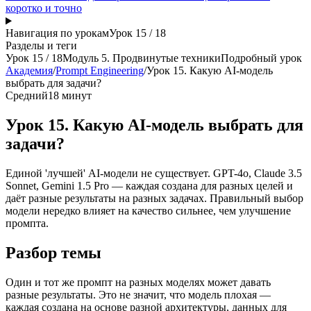
коротко и точно
Навигация по урокам
Урок
15
/
18
Разделы и теги
Урок
15
/
18
Модуль 5. Продвинутые техники
Подробный урок
Академия
/
Prompt Engineering
/
Урок 15. Какую AI-модель
выбрать для задачи?
Средний
18 минут
Урок 15. Какую AI-модель выбрать для
задачи?
Единой 'лучшей' AI-модели не существует. GPT-4o, Claude 3.5
Sonnet, Gemini 1.5 Pro — каждая создана для разных целей и
даёт разные результаты на разных задачах. Правильный выбор
модели нередко влияет на качество сильнее, чем улучшение
промпта.
Разбор темы
Один и тот же промпт на разных моделях может давать
разные результаты. Это не значит, что модель плохая —
каждая создана на основе разной архитектуры, данных для