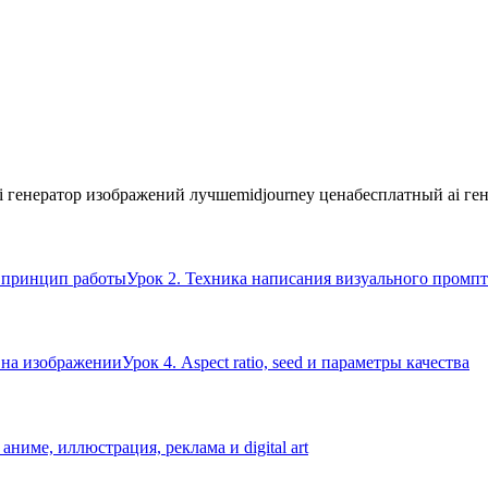
ai генератор изображений лучше
midjourney цена
бесплатный ai ге
и принцип работы
Урок 2. Техника написания визуального промпта
ь на изображении
Урок 4. Aspect ratio, seed и параметры качества
 аниме, иллюстрация, реклама и digital art