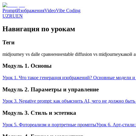
Prompt
Изображения
Video
Vibe Coding
UZ
RU
EN
Навигация по урокам
Теги
midjourney vs dalle сравнение
stable diffusion vs midjourney
какой 
Модуль 1. Основы
Урок 1. Что такое генерация изображений? Основные модели 
Модуль 2. Параметры и управление
Урок 3. Negative prompt: как объяснить AI, чего не должно быт
Модуль 3. Стиль и эстетика
Урок 5. Фотореализм и портретные промпты
Урок 6. Арт-стили: