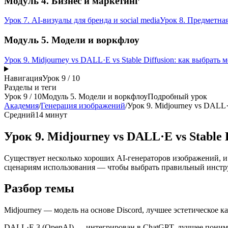
Модуль 4. Бизнес и маркетинг
Урок 7. AI-визуалы для бренда и social media
Урок 8. Предметна
Модуль 5. Модели и воркфлоу
Урок 9. Midjourney vs DALL·E vs Stable Diffusion: как выбрать 
Навигация
Урок
9
/
10
Разделы и теги
Урок
9
/
10
Модуль 5. Модели и воркфлоу
Подробный урок
Академия
/
Генерация изображений
/
Урок 9. Midjourney vs DALL·E
Средний
14 минут
Урок 9. Midjourney vs DALL·E vs Stable 
Существует несколько хороших AI-генераторов изображений, и 
сценариям использования — чтобы выбрать правильный инстр
Разбор темы
Midjourney — модель на основе Discord, лучшее эстетическое ка
DALL·E 3 (OpenAI) — интегрирован в ChatGPT, лучшее пониман