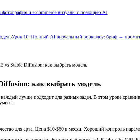
я фотография и e-commerce визуалы с помощью AI
модель
Урок 10. Полный AI визуальный воркфлоу: бриф → промп
 vs Stable Diffusion: как выбрать модель
Diffusion: как выбрать модель
каждый лучше подходит для разных задач. В этом уроке сравнив
умент.
чество для арта. Цена $10-$60 в месяц. Хороший контроль параме
ие текста и точность. Бесплатный лимит с GPT-4o, ChatGPT Pl