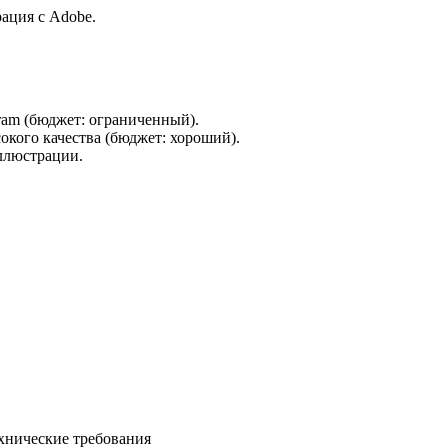
грация с Adobe.
gram (бюджет: ограниченный).
окого качества (бюджет: хороший).
ллюстрации.
ехнические требования