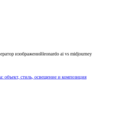
нератор изображений
leonardo ai vs midjourney
: объект, стиль, освещение и композиция