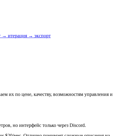
т → итерация → экспорт
аем их по цене, качеству, возможностям управления и
тров, но интерфейс только через Discord.
us $20/мес. Отлично понимает сложные описания на