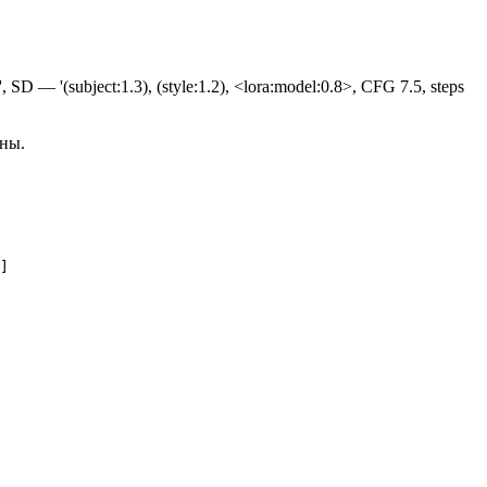
 SD — '(subject:1.3), (style:1.2), <lora:model:0.8>, CFG 7.5, steps
оны.
]