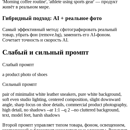
'Morning coffee routine', 'athlete using sports gear' — продукт
живёт в реальном мире.
Гибридный подход: AI + реальное фото
Самый эффективный метод: сфотографировать реальный
товар, убрать фон (remove.bg), заменить его AI-фоном.
Сочетает точность и скорость AI.
Слабый и сильный промпт
Слабый промпт
a product photo of shoes
Сильный промпт
pair of minimalist white leather sneakers, pure white background,
soft even studio lighting, centered composition, slight downward
angle, sharp focus on shoe details, commercial product photography,
high detail, no shadows --ar 1:1 --q 2 --no cluttered background,
text, model feet, harsh shadows
Второй промпт управляет типом товара, фоном, освещением,