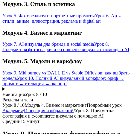
Модуль 3. Стиль и эстетика
Урок 5. Фотореализм и портретные промпты
Урок 6. Арт-
стили: аниме, иллюстрация, реклама и digital art
Модуль 4. Бизнес и маркетинг
Урок 7. AI-визуалы для бренда и social media
Урок 8.
Предметная фотография и e-commerce визуалы с помощью AI
Модуль 5. Модели и воркфлоу
Урок 9. Midjourney vs DALL·E vs Stable Diffusion: как выбрать
модель
Урок 10. Полный AI визуальный воркфлоу: бриф →
промпт → итерация → экспорт
Навигация
Урок
8
/
10
Разделы и теги
Урок
8
/
10
Модуль 4. Бизнес и маркетинг
Подробный урок
Академия
/
Генерация изображений
/
Урок 8. Предметная
фотография и e-commerce визуалы с помощью AI
Средний
15 минут
Урок 8. Предметная фотография и e-