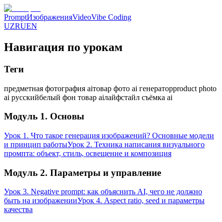
Prompt
Изображения
Video
Vibe Coding
UZ
RU
EN
Навигация по урокам
Теги
предметная фотография ai
товар фото ai генератор
product photo
ai русский
белый фон товар ai
лайфстайл съёмка ai
Модуль 1. Основы
Урок 1. Что такое генерация изображений? Основные модели
и принцип работы
Урок 2. Техника написания визуального
промпта: объект, стиль, освещение и композиция
Модуль 2. Параметры и управление
Урок 3. Negative prompt: как объяснить AI, чего не должно
быть на изображении
Урок 4. Aspect ratio, seed и параметры
качества