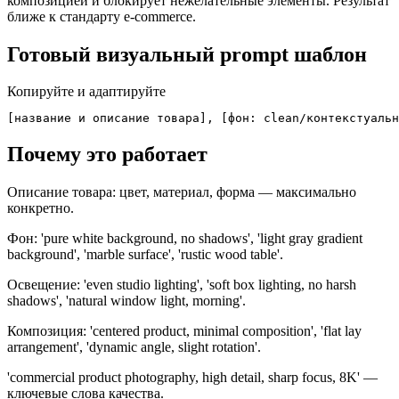
композицией и блокирует нежелательные элементы. Результат
ближе к стандарту e-commerce.
Готовый визуальный prompt шаблон
Копируйте и адаптируйте
[название и описание товара], [фон: clean/контекстуальн
Почему это работает
Описание товара: цвет, материал, форма — максимально
конкретно.
Фон: 'pure white background, no shadows', 'light gray gradient
background', 'marble surface', 'rustic wood table'.
Освещение: 'even studio lighting', 'soft box lighting, no harsh
shadows', 'natural window light, morning'.
Композиция: 'centered product, minimal composition', 'flat lay
arrangement', 'dynamic angle, slight rotation'.
'commercial product photography, high detail, sharp focus, 8K' —
ключевые слова качества.