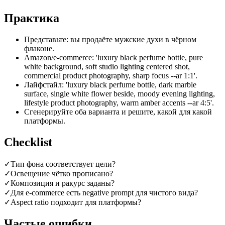
Практика
Представьте: вы продаёте мужские духи в чёрном
флаконе.
Amazon/e-commerce: 'luxury black perfume bottle, pure
white background, soft studio lighting centered shot,
commercial product photography, sharp focus --ar 1:1'.
Лайфстайл: 'luxury black perfume bottle, dark marble
surface, single white flower beside, moody evening lighting,
lifestyle product photography, warm amber accents --ar 4:5'.
Сгенерируйте оба варианта и решите, какой для какой
платформы.
Checklist
✓
Тип фона соответствует цели?
✓
Освещение чётко прописано?
✓
Композиция и ракурс заданы?
✓
Для e-commerce есть negative prompt для чистого вида?
✓
Aspect ratio подходит для платформы?
Частые ошибки