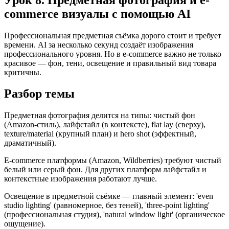
commerce визуалы с помощью AI
Профессиональная предметная съёмка дорого стоит и требует
времени. AI за несколько секунд создаёт изображения
профессионального уровня. Но в e-commerce важно не только
красивое — фон, тени, освещение и правильный вид товара
критичны.
Разбор темы
Предметная фотография делится на типы: чистый фон
(Amazon-стиль), лайфстайл (в контексте), flat lay (сверху),
texture/material (крупный план) и hero shot (эффектный,
драматичный).
E-commerce платформы (Amazon, Wildberries) требуют чистый
белый или серый фон. Для других платформ лайфстайл и
контекстные изображения работают лучше.
Освещение в предметной съёмке — главный элемент: 'even
studio lighting' (равномерное, без теней), 'three-point lighting'
(профессиональная студия), 'natural window light' (органическое
ощущение).