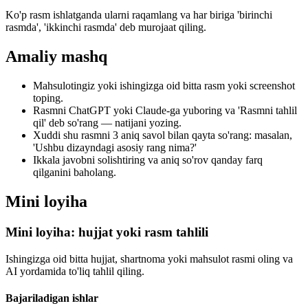
Ko'p rasm ishlatganda ularni raqamlang va har biriga 'birinchi
rasmda', 'ikkinchi rasmda' deb murojaat qiling.
Amaliy mashq
Mahsulotingiz yoki ishingizga oid bitta rasm yoki screenshot
toping.
Rasmni ChatGPT yoki Claude-ga yuboring va 'Rasmni tahlil
qil' deb so'rang — natijani yozing.
Xuddi shu rasmni 3 aniq savol bilan qayta so'rang: masalan,
'Ushbu dizayndagi asosiy rang nima?'
Ikkala javobni solishtiring va aniq so'rov qanday farq
qilganini baholang.
Mini loyiha
Mini loyiha: hujjat yoki rasm tahlili
Ishingizga oid bitta hujjat, shartnoma yoki mahsulot rasmi oling va
AI yordamida to'liq tahlil qiling.
Bajariladigan ishlar