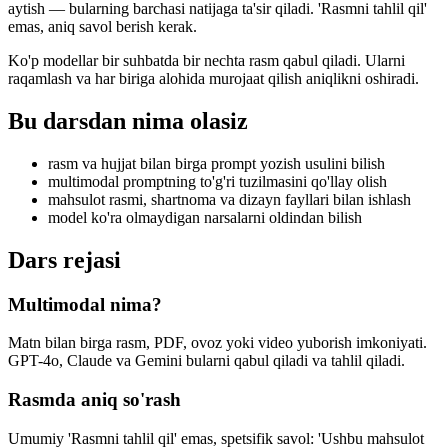
aytish — bularning barchasi natijaga ta'sir qiladi. 'Rasmni tahlil qil'
emas, aniq savol berish kerak.
Ko'p modellar bir suhbatda bir nechta rasm qabul qiladi. Ularni
raqamlash va har biriga alohida murojaat qilish aniqlikni oshiradi.
Bu darsdan nima olasiz
rasm va hujjat bilan birga prompt yozish usulini bilish
multimodal promptning to'g'ri tuzilmasini qo'llay olish
mahsulot rasmi, shartnoma va dizayn fayllari bilan ishlash
model ko'ra olmaydigan narsalarni oldindan bilish
Dars rejasi
Multimodal nima?
Matn bilan birga rasm, PDF, ovoz yoki video yuborish imkoniyati.
GPT-4o, Claude va Gemini bularni qabul qiladi va tahlil qiladi.
Rasmda aniq so'rash
Umumiy 'Rasmni tahlil qil' emas, spetsifik savol: 'Ushbu mahsulot