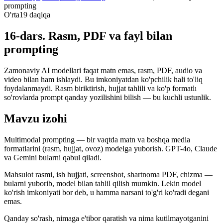
prompting
O'rta
19 daqiqa
16-dars. Rasm, PDF va fayl bilan
prompting
Zamonaviy AI modellari faqat matn emas, rasm, PDF, audio va
video bilan ham ishlaydi. Bu imkoniyatdan ko'pchilik hali to'liq
foydalanmaydi. Rasm biriktirish, hujjat tahlili va ko'p formatlı
so'rovlarda prompt qanday yozilishini bilish — bu kuchli ustunlik.
Mavzu izohi
Multimodal prompting — bir vaqtda matn va boshqa media
formatlarini (rasm, hujjat, ovoz) modelga yuborish. GPT-4o, Claude
va Gemini bularni qabul qiladi.
Mahsulot rasmi, ish hujjati, screenshot, shartnoma PDF, chizma —
bularni yuborib, model bilan tahlil qilish mumkin. Lekin model
ko'rish imkoniyati bor deb, u hamma narsani to'g'ri ko'radi degani
emas.
Qanday so'rash, nimaga e'tibor qaratish va nima kutilmayotganini