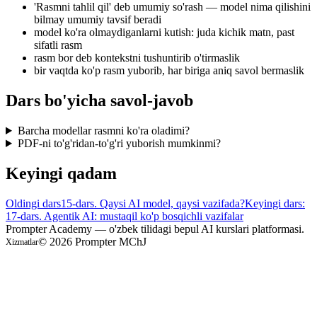
'Rasmni tahlil qil' deb umumiy so'rash — model nima qilishini
bilmay umumiy tavsif beradi
model ko'ra olmaydiganlarni kutish: juda kichik matn, past
sifatli rasm
rasm bor deb kontekstni tushuntirib o'tirmaslik
bir vaqtda ko'p rasm yuborib, har biriga aniq savol bermaslik
Dars bo'yicha savol-javob
Barcha modellar rasmni ko'ra oladimi?
PDF-ni to'g'ridan-to'g'ri yuborish mumkinmi?
Keyingi qadam
Oldingi dars
15-dars. Qaysi AI model, qaysi vazifada?
Keyingi dars:
17-dars. Agentik AI: mustaqil ko'p bosqichli vazifalar
Prompter Academy — o'zbek tilidagi bepul AI kurslari platformasi.
©
2026
Prompter MChJ
Xizmatlar