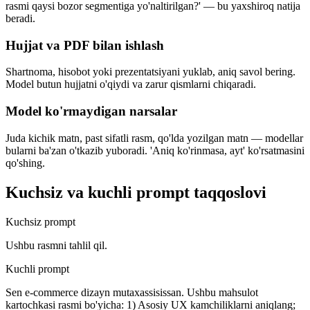
rasmi qaysi bozor segmentiga yo'naltirilgan?' — bu yaxshiroq natija
beradi.
Hujjat va PDF bilan ishlash
Shartnoma, hisobot yoki prezentatsiyani yuklab, aniq savol bering.
Model butun hujjatni o'qiydi va zarur qismlarni chiqaradi.
Model ko'rmaydigan narsalar
Juda kichik matn, past sifatli rasm, qo'lda yozilgan matn — modellar
bularni ba'zan o'tkazib yuboradi. 'Aniq ko'rinmasa, ayt' ko'rsatmasini
qo'shing.
Kuchsiz va kuchli prompt taqqoslovi
Kuchsiz prompt
Ushbu rasmni tahlil qil.
Kuchli prompt
Sen e-commerce dizayn mutaxassisissan. Ushbu mahsulot
kartochkasi rasmi bo'yicha: 1) Asosiy UX kamchiliklarni aniqlang;