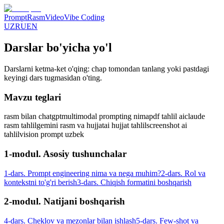
Prompt
Rasm
Video
Vibe Coding
UZ
RU
EN
Darslar bo'yicha yo'l
Darslarni ketma-ket o'qing: chap tomondan tanlang yoki pastdagi
keyingi dars tugmasidan o'ting.
Mavzu teglari
rasm bilan chatgpt
multimodal prompting nima
pdf tahlil ai
claude
rasm tahlil
gemini rasm va hujjat
ai hujjat tahlil
screenshot ai
tahlil
vision prompt uzbek
1-modul. Asosiy tushunchalar
1-dars. Prompt engineering nima va nega muhim?
2-dars. Rol va
kontekstni to'g'ri berish
3-dars. Chiqish formatini boshqarish
2-modul. Natijani boshqarish
4-dars. Cheklov va mezonlar bilan ishlash
5-dars. Few-shot va