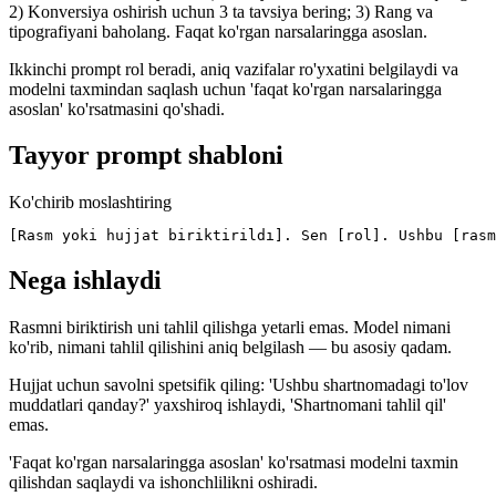
2) Konversiya oshirish uchun 3 ta tavsiya bering; 3) Rang va
tipografiyani baholang. Faqat ko'rgan narsalaringga asoslan.
Ikkinchi prompt rol beradi, aniq vazifalar ro'yxatini belgilaydi va
modelni taxmindan saqlash uchun 'faqat ko'rgan narsalaringga
asoslan' ko'rsatmasini qo'shadi.
Tayyor prompt shabloni
Ko'chirib moslashtiring
[Rasm yoki hujjat biriktirildı]. Sen [rol]. Ushbu [rasm
Nega ishlaydi
Rasmni biriktirish uni tahlil qilishga yetarli emas. Model nimani
ko'rib, nimani tahlil qilishini aniq belgilash — bu asosiy qadam.
Hujjat uchun savolni spetsifik qiling: 'Ushbu shartnomadagi to'lov
muddatlari qanday?' yaxshiroq ishlaydi, 'Shartnomani tahlil qil'
emas.
'Faqat ko'rgan narsalaringga asoslan' ko'rsatmasi modelni taxmin
qilishdan saqlaydi va ishonchlilikni oshiradi.