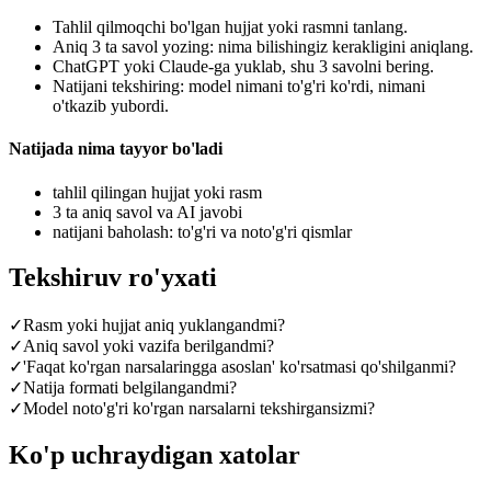
Tahlil qilmoqchi bo'lgan hujjat yoki rasmni tanlang.
Aniq 3 ta savol yozing: nima bilishingiz kerakligini aniqlang.
ChatGPT yoki Claude-ga yuklab, shu 3 savolni bering.
Natijani tekshiring: model nimani to'g'ri ko'rdi, nimani
o'tkazib yubordi.
Natijada nima tayyor bo'ladi
tahlil qilingan hujjat yoki rasm
3 ta aniq savol va AI javobi
natijani baholash: to'g'ri va noto'g'ri qismlar
Tekshiruv ro'yxati
✓
Rasm yoki hujjat aniq yuklangandmi?
✓
Aniq savol yoki vazifa berilgandmi?
✓
'Faqat ko'rgan narsalaringga asoslan' ko'rsatmasi qo'shilganmi?
✓
Natija formati belgilangandmi?
✓
Model noto'g'ri ko'rgan narsalarni tekshirgansizmi?
Ko'p uchraydigan xatolar