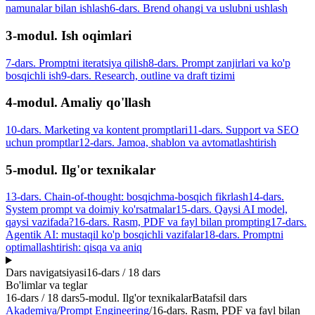
namunalar bilan ishlash
6-dars. Brend ohangi va uslubni ushlash
3-modul. Ish oqimlari
7-dars. Promptni iteratsiya qilish
8-dars. Prompt zanjirlari va ko'p
bosqichli ish
9-dars. Research, outline va draft tizimi
4-modul. Amaliy qo'llash
10-dars. Marketing va kontent promptlari
11-dars. Support va SEO
uchun promptlar
12-dars. Jamoa, shablon va avtomatlashtirish
5-modul. Ilg'or texnikalar
13-dars. Chain-of-thought: bosqichma-bosqich fikrlash
14-dars.
System prompt va doimiy ko'rsatmalar
15-dars. Qaysi AI model,
qaysi vazifada?
16-dars. Rasm, PDF va fayl bilan prompting
17-dars.
Agentik AI: mustaqil ko'p bosqichli vazifalar
18-dars. Promptni
optimallashtirish: qisqa va aniq
Dars navigatsiyasi
16
-dars /
18
dars
Bo'limlar va teglar
16
-dars /
18
dars
5-modul. Ilg'or texnikalar
Batafsil dars
Akademiya
/
Prompt Engineering
/
16-dars. Rasm, PDF va fayl bilan