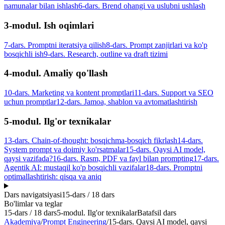
namunalar bilan ishlash
6-dars. Brend ohangi va uslubni ushlash
3-modul. Ish oqimlari
7-dars. Promptni iteratsiya qilish
8-dars. Prompt zanjirlari va ko'p
bosqichli ish
9-dars. Research, outline va draft tizimi
4-modul. Amaliy qo'llash
10-dars. Marketing va kontent promptlari
11-dars. Support va SEO
uchun promptlar
12-dars. Jamoa, shablon va avtomatlashtirish
5-modul. Ilg'or texnikalar
13-dars. Chain-of-thought: bosqichma-bosqich fikrlash
14-dars.
System prompt va doimiy ko'rsatmalar
15-dars. Qaysi AI model,
qaysi vazifada?
16-dars. Rasm, PDF va fayl bilan prompting
17-dars.
Agentik AI: mustaqil ko'p bosqichli vazifalar
18-dars. Promptni
optimallashtirish: qisqa va aniq
Dars navigatsiyasi
15
-dars /
18
dars
Bo'limlar va teglar
15
-dars /
18
dars
5-modul. Ilg'or texnikalar
Batafsil dars
Akademiya
/
Prompt Engineering
/
15-dars. Qaysi AI model, qaysi