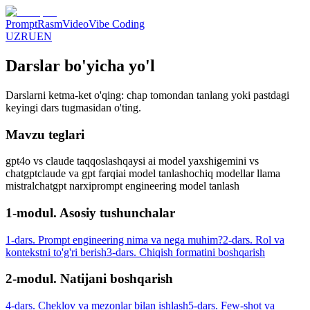
Prompt
Rasm
Video
Vibe Coding
UZ
RU
EN
Darslar bo'yicha yo'l
Darslarni ketma-ket o'qing: chap tomondan tanlang yoki pastdagi
keyingi dars tugmasidan o'ting.
Mavzu teglari
gpt4o vs claude taqqoslash
qaysi ai model yaxshi
gemini vs
chatgpt
claude va gpt farqi
ai model tanlash
ochiq modellar llama
mistral
chatgpt narxi
prompt engineering model tanlash
1-modul. Asosiy tushunchalar
1-dars. Prompt engineering nima va nega muhim?
2-dars. Rol va
kontekstni to'g'ri berish
3-dars. Chiqish formatini boshqarish
2-modul. Natijani boshqarish
4-dars. Cheklov va mezonlar bilan ishlash
5-dars. Few-shot va