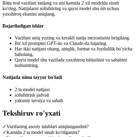
Bitta real vazifani tanlang va uni kamida 2 xil modelda sinab
ko'ring. Natijalarni solishtiring va qaysi model shu ish uchun
yaxshiroq ekanini aniqlang.
Bajariladigan ishlar
Vazifani aniq yozing va kerakli natija mezonlarini belgilang.
Bir xil promptni GPT-4o va Claude-da bajaring.
Har ikki natijani ohang, aniqlik, format va foydalilik bo'yicha
baholang.
Qaysi model shu vazifada yaxshiroq ishlashini va sababini
tushuntiring.
Natijada nima tayyor bo'ladi
2 ta model natijasi
solishtirish jadvali
yakuniy tavsiya va sabab
Tekshiruv ro'yxati
✓
Vazifaning asosiy talablari aniqlangandmi?
✓
Kamida 2 ta model sinab ko'rilganmi?