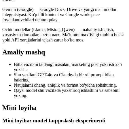
Gemini (Google) — Google Docs, Drive va yangi ma'lumotlar
integratsiyasi. Ko'p tilli kontent va Google workspace
foydalanuvchilari uchun qulay.
Ochiq modellar (Llama, Mistral, Qwen) — mahalliy ishlatish,
xususiy ma'lumotlar, arzon narx. Ma'lumot maxfiyligi muhim bo'lsa
yoki API xarajatlarini tejash zarur bo'lsa mos.
Amaliy mashq
Bitta vazifani tanlang: masalan, marketing post yoki ish xati
yozish.
Shu vazifani GPT-4o va Claude-da bir xil prompt bilan
bajaring.
Natijalarni ohang, aniqlik va format bo'yicha solishtiring.
Qaysi model shu vazifada yaxshiroq ishlashini va sababini
yozing.
Mini loyiha
Mini loyiha: model taqqoslash eksperimenti