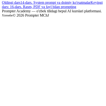
Oldingi dars
14-dars. System prompt va doimiy ko'rsatmalar
Keyingi
dars:
16-dars. Rasm, PDF va fayl bilan prompting
Prompter Academy — o'zbek tilidagi bepul AI kurslari platformasi.
©
2026
Prompter MChJ
Xizmatlar