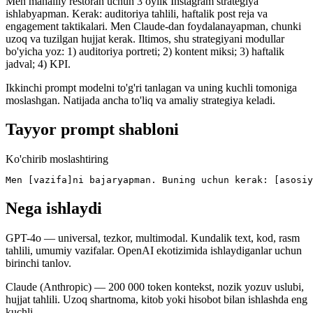
Men mahalliy restoran uchun 3 oylik Instagram strategiya
ishlabyapman. Kerak: auditoriya tahlili, haftalik post reja va
engagement taktikalari. Men Claude-dan foydalanayapman, chunki
uzoq va tuzilgan hujjat kerak. Iltimos, shu strategiyani modullar
bo'yicha yoz: 1) auditoriya portreti; 2) kontent miksi; 3) haftalik
jadval; 4) KPI.
Ikkinchi prompt modelni to'g'ri tanlagan va uning kuchli tomoniga
moslashgan. Natijada ancha to'liq va amaliy strategiya keladi.
Tayyor prompt shabloni
Ko'chirib moslashtiring
Men [vazifa]ni bajaryapman. Buning uchun kerak: [asosiy
Nega ishlaydi
GPT-4o — universal, tezkor, multimodal. Kundalik text, kod, rasm
tahlili, umumiy vazifalar. OpenAI ekotizimida ishlaydiganlar uchun
birinchi tanlov.
Claude (Anthropic) — 200 000 token kontekst, nozik yozuv uslubi,
hujjat tahlili. Uzoq shartnoma, kitob yoki hisobot bilan ishlashda eng
kuchli.