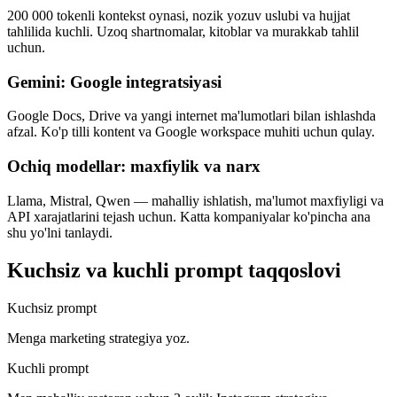
200 000 tokenli kontekst oynasi, nozik yozuv uslubi va hujjat
tahlilida kuchli. Uzoq shartnomalar, kitoblar va murakkab tahlil
uchun.
Gemini: Google integratsiyasi
Google Docs, Drive va yangi internet ma'lumotlari bilan ishlashda
afzal. Ko'p tilli kontent va Google workspace muhiti uchun qulay.
Ochiq modellar: maxfiylik va narx
Llama, Mistral, Qwen — mahalliy ishlatish, ma'lumot maxfiyligi va
API xarajatlarini tejash uchun. Katta kompaniyalar ko'pincha ana
shu yo'lni tanlaydi.
Kuchsiz va kuchli prompt taqqoslovi
Kuchsiz prompt
Menga marketing strategiya yoz.
Kuchli prompt