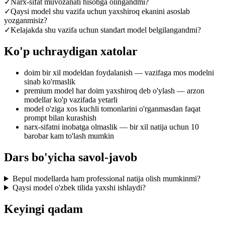
✓
Narx-sifat muvozanati hisobga olingandmi?
✓
Qaysi model shu vazifa uchun yaxshiroq ekanini asoslab
yozganmisiz?
✓
Kelajakda shu vazifa uchun standart model belgilangandmi?
Ko'p uchraydigan xatolar
doim bir xil modeldan foydalanish — vazifaga mos modelni
sinab ko'rmaslik
premium model har doim yaxshiroq deb o'ylash — arzon
modellar ko'p vazifada yetarli
model o'ziga xos kuchli tomonlarini o'rganmasdan faqat
prompt bilan kurashish
narx-sifatni inobatga olmaslik — bir xil natija uchun 10
barobar kam to'lash mumkin
Dars bo'yicha savol-javob
Bepul modellarda ham professional natija olish mumkinmi?
Qaysi model o'zbek tilida yaxshi ishlaydi?
Keyingi qadam