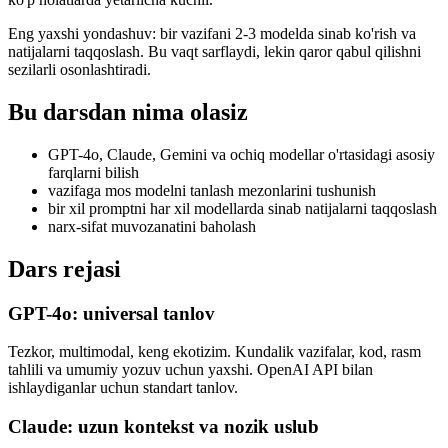
Eng yaxshi yondashuv: bir vazifani 2-3 modelda sinab ko'rish va
natijalarni taqqoslash. Bu vaqt sarflaydi, lekin qaror qabul qilishni
sezilarli osonlashtiradi.
Bu darsdan nima olasiz
GPT-4o, Claude, Gemini va ochiq modellar o'rtasidagi asosiy
farqlarni bilish
vazifaga mos modelni tanlash mezonlarini tushunish
bir xil promptni har xil modellarda sinab natijalarni taqqoslash
narx-sifat muvozanatini baholash
Dars rejasi
GPT-4o: universal tanlov
Tezkor, multimodal, keng ekotizim. Kundalik vazifalar, kod, rasm
tahlili va umumiy yozuv uchun yaxshi. OpenAI API bilan
ishlaydiganlar uchun standart tanlov.
Claude: uzun kontekst va nozik uslub