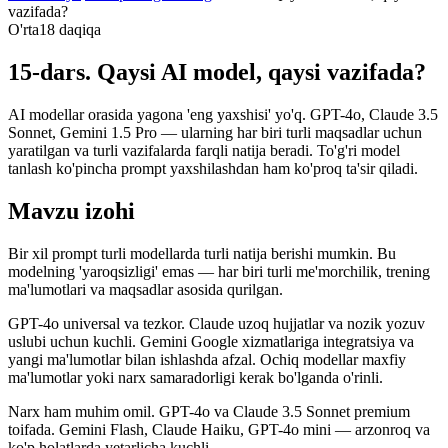
vazifada?
O'rta
18 daqiqa
15-dars. Qaysi AI model, qaysi vazifada?
AI modellar orasida yagona 'eng yaxshisi' yo'q. GPT-4o, Claude 3.5
Sonnet, Gemini 1.5 Pro — ularning har biri turli maqsadlar uchun
yaratilgan va turli vazifalarda farqli natija beradi. To'g'ri model
tanlash ko'pincha prompt yaxshilashdan ham ko'proq ta'sir qiladi.
Mavzu izohi
Bir xil prompt turli modellarda turli natija berishi mumkin. Bu
modelning 'yaroqsizligi' emas — har biri turli me'morchilik, trening
ma'lumotlari va maqsadlar asosida qurilgan.
GPT-4o universal va tezkor. Claude uzoq hujjatlar va nozik yozuv
uslubi uchun kuchli. Gemini Google xizmatlariga integratsiya va
yangi ma'lumotlar bilan ishlashda afzal. Ochiq modellar maxfiy
ma'lumotlar yoki narx samaradorligi kerak bo'lganda o'rinli.
Narx ham muhim omil. GPT-4o va Claude 3.5 Sonnet premium
toifada. Gemini Flash, Claude Haiku, GPT-4o mini — arzonroq va
ko'p holatlarda yetarlicha kuchli.