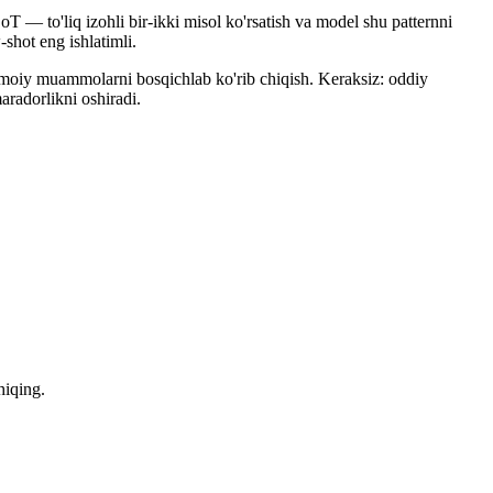
 — to'liq izohli bir-ikki misol ko'rsatish va model shu patternni
shot eng ishlatimli.
jtimoiy muammolarni bosqichlab ko'rib chiqish. Keraksiz: oddiy
aradorlikni oshiradi.
hiqing.