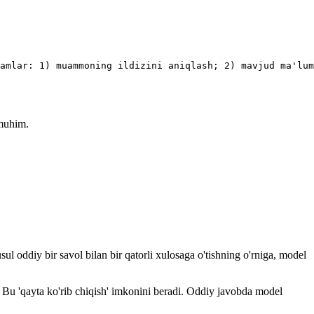
damlar: 1) muammoning ildizini aniqlash; 2) mavjud ma'lum
 muhim.
oddiy bir savol bilan bir qatorli xulosaga o'tishning o'rniga, model
 Bu 'qayta ko'rib chiqish' imkonini beradi. Oddiy javobda model