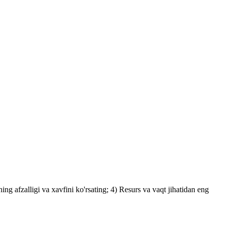
ng afzalligi va xavfini ko'rsating; 4) Resurs va vaqt jihatidan eng