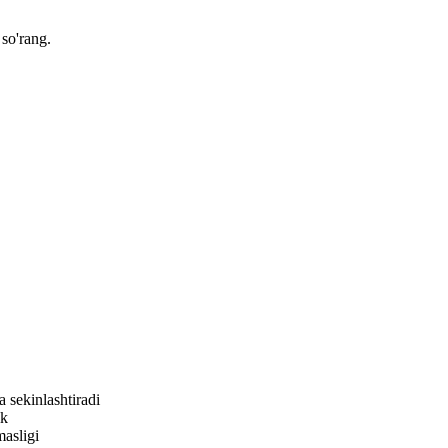
 so'rang.
 sekinlashtiradi
ik
masligi