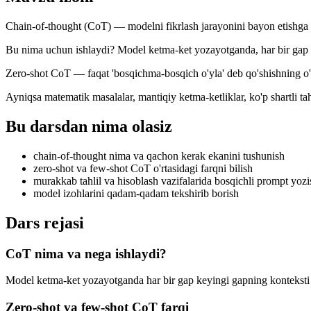
Chain-of-thought (CoT) — modelni fikrlash jarayonini bayon etishga u
Bu nima uchun ishlaydi? Model ketma-ket yozayotganda, har bir gap k
Zero-shot CoT — faqat 'bosqichma-bosqich o'yla' deb qo'shishning o'zi
Ayniqsa matematik masalalar, mantiqiy ketma-ketliklar, ko'p shartli tah
Bu darsdan nima olasiz
chain-of-thought nima va qachon kerak ekanini tushunish
zero-shot va few-shot CoT o'rtasidagi farqni bilish
murakkab tahlil va hisoblash vazifalarida bosqichli prompt yozi
model izohlarini qadam-qadam tekshirib borish
Dars rejasi
CoT nima va nega ishlaydi?
Model ketma-ket yozayotganda har bir gap keyingi gapning konteksti b
Zero-shot va few-shot CoT farqi