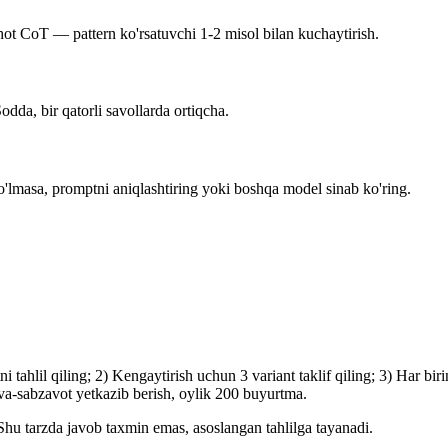
ot CoT — pattern ko'rsatuvchi 1-2 misol bilan kuchaytirish.
dda, bir qatorli savollarda ortiqcha.
bo'lmasa, promptni aniqlashtiring yoki boshqa model sinab ko'ring.
lil qiling; 2) Kengaytirish uchun 3 variant taklif qiling; 3) Har birini
va-sabzavot yetkazib berish, oylik 200 buyurtma.
Shu tarzda javob taxmin emas, asoslangan tahlilga tayanadi.