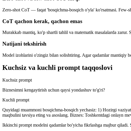
Zero-shot CoT — faqat 'bosqichma-bosqich o'yla' ko'rsatmasi. Few-sh
CoT qachon kerak, qachon emas
Murakkab mantiq, ko'p shartli tahlil va matematik masalalarda zarur. So
Natijani tekshirish
Model izohlarini o'zingiz bilan solishtiring. Agar qadamlar mantiqiy 
Kuchsiz va kuchli prompt taqqoslovi
Kuchsiz prompt
Biznesimni kengaytirish uchun qaysi yondashuv to'g'ri?
Kuchli prompt
Quyidagi muammoni bosqichma-bosqich yechasiz: 1) Hozirgi vaziyatni tah
maqbulini tavsiya eting va asoslang. Biznes: Toshkentdagi onlayn me
Ikkinchi prompt modelni qadamlar bo'yicha fikrlashga majbur qiladi. 