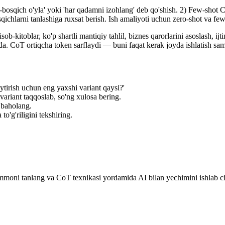
sqich o'yla' yoki 'har qadamni izohlang' deb qo'shish. 2) Few-shot CoT
hlarni tanlashiga ruxsat berish. Ish amaliyoti uchun zero-shot va few-
b-kitoblar, ko'p shartli mantiqiy tahlil, biznes qarorlarini asoslash, i
anda. CoT ortiqcha token sarflaydi — buni faqat kerak joyda ishlatish sam
tirish uchun eng yaxshi variant qaysi?'
ariant taqqoslab, so'ng xulosa bering.
i baholang.
o'g'riligini tekshiring.
mmoni tanlang va CoT texnikasi yordamida AI bilan yechimini ishlab c