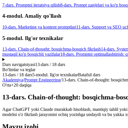
7-dars. Promptni iteratsiya qilish
8-dars. Prompt zanjirlari va ko'p bosqi
4-modul. Amaliy qo'llash
10-dars. Marketing va kontent promptlari
11-dars. Support va SEO uc
5-modul. Ilg'or texnikalar
13-dars. Chain-of-thought: bosqichma-bosqich fikrlash
14-dars. Syste
mustaqil ko'p bosqichli vazifalar
18-dars. Promptni optimallashtirish: q
Dars navigatsiyasi
13
-dars /
18
dars
Bo'limlar va teglar
13
-dars /
18
dars
5-modul. Ilg'or texnikalar
Batafsil dars
Akademiya
/
Prompt Engineering
/
13-dars. Chain-of-thought: bosqichm
O'rta+
20 daqiqa
13-dars. Chain-of-thought: bosqichma-bosq
Agar ChatGPT yoki Claude murakkab hisoblash, mantiqiy tahlil yoki k
modelni o'z fikrlash jarayonini ochiq yozishga undaydi va bu yakka xu
Mavzu izohi