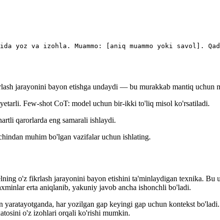
ida yoz va izohla. Muammo: [aniq muammo yoki savol]. Qa
 fikrlash jarayonini bayon etishga undaydi — bu murakkab mantiq uchun
tarli. Few-shot CoT: model uchun bir-ikki to'liq misol ko'rsatiladi.
artli qarorlarda eng samarali ishlaydi.
 chindan muhim bo'lgan vazifalar uchun ishlating.
z fikrlash jarayonini bayon etishini ta'minlaydigan texnika. Bu usul 
axminlar erta aniqlanib, yakuniy javob ancha ishonchli bo'ladi.
 yaratayotganda, har yozilgan gap keyingi gap uchun kontekst bo'ladi.
tosini o'z izohlari orqali ko'rishi mumkin.