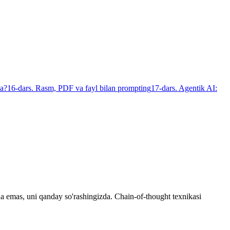
da?
16-dars. Rasm, PDF va fayl bilan prompting
17-dars. Agentik AI:
a emas, uni qanday so'rashingizda. Chain-of-thought texnikasi