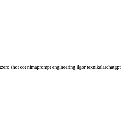
t
zero shot cot nima
prompt engineering ilgor texnikalar
chatgpt