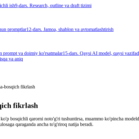
chli ish
9-dars. Research, outline va draft tizimi
hun promptlar
12-dars. Jamoa, shablon va avtomatlashtirish
m prompt va doimiy ko'rsatmalar
15-dars. Qaysi AI model, qaysi vazifa
isqa va aniq
a-bosqich fikrlash
ich fikrlash
o'p bosqichli qarorni noto'g'ri tushuntirsa, muammo ko'pincha modeld
losaga qaraganda ancha to'g'riroq natija beradi.