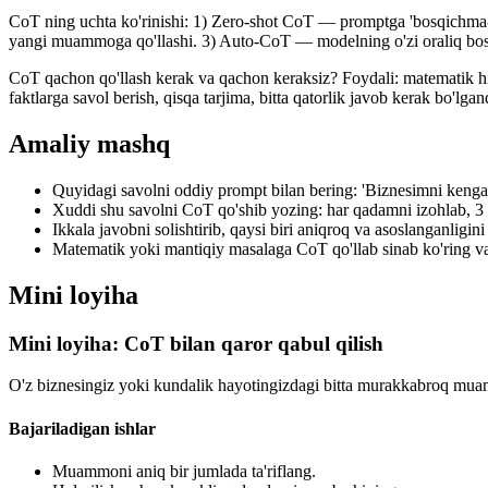
CoT ning uchta ko'rinishi: 1) Zero-shot CoT — promptga 'bosqichma-bo
yangi muammoga qo'llashi. 3) Auto-CoT — modelning o'zi oraliq bosqic
CoT qachon qo'llash kerak va qachon keraksiz? Foydali: matematik hiso
faktlarga savol berish, qisqa tarjima, bitta qatorlik javob kerak bo'lg
Amaliy mashq
Quyidagi savolni oddiy prompt bilan bering: 'Biznesimni kengay
Xuddi shu savolni CoT qo'shib yozing: har qadamni izohlab, 3 v
Ikkala javobni solishtirib, qaysi biri aniqroq va asoslanganligin
Matematik yoki mantiqiy masalaga CoT qo'llab sinab ko'ring va t
Mini loyiha
Mini loyiha: CoT bilan qaror qabul qilish
O'z biznesingiz yoki kundalik hayotingizdagi bitta murakkabroq mua
Bajariladigan ishlar
Muammoni aniq bir jumlada ta'riflang.