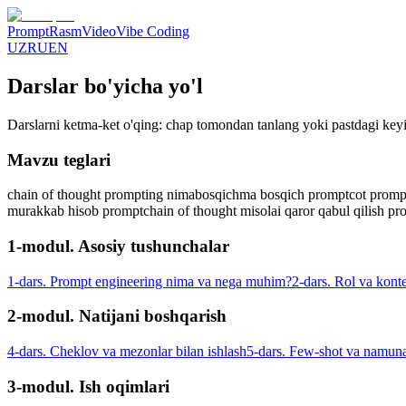
Prompt
Rasm
Video
Vibe Coding
UZ
RU
EN
Darslar bo'yicha yo'l
Darslarni ketma-ket o'qing: chap tomondan tanlang yoki pastdagi keyi
Mavzu teglari
chain of thought prompting nima
bosqichma bosqich prompt
cot promp
murakkab hisob prompt
chain of thought misol
ai qaror qabul qilish p
1-modul. Asosiy tushunchalar
1-dars. Prompt engineering nima va nega muhim?
2-dars. Rol va kontek
2-modul. Natijani boshqarish
4-dars. Cheklov va mezonlar bilan ishlash
5-dars. Few-shot va namunal
3-modul. Ish oqimlari