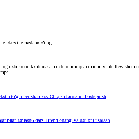
ngi dars tugmasidan o'ting.
ting uzbek
murakkab masala uchun prompt
ai mantiqiy tahlil
few shot co
rompt
stni to'g'ri berish
3-dars. Chiqish formatini boshqarish
ar bilan ishlash
6-dars. Brend ohangi va uslubni ushlash