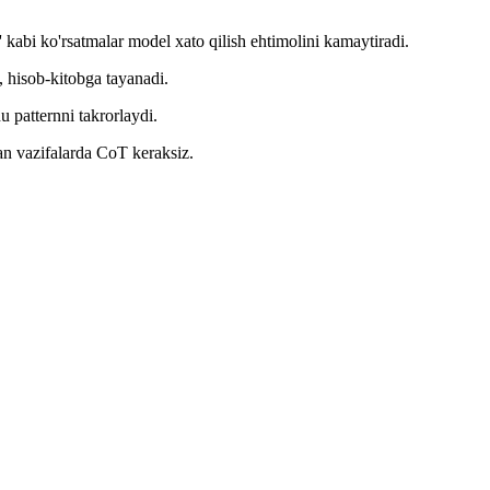
kabi ko'rsatmalar model xato qilish ehtimolini kamaytiradi.
 hisob-kitobga tayanadi.
 patternni takrorlaydi.
gan vazifalarda CoT keraksiz.