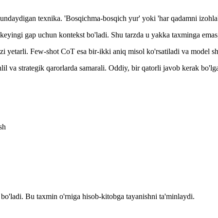
ndaydigan texnika. 'Bosqichma-bosqich yur' yoki 'har qadamni izohla' 
eyingi gap uchun kontekst bo'ladi. Shu tarzda u yakka taxminga emas,
 yetarli. Few-shot CoT esa bir-ikki aniq misol ko'rsatiladi va model shu
lil va strategik qarorlarda samarali. Oddiy, bir qatorli javob kerak bo'l
sh
o'ladi. Bu taxmin o'rniga hisob-kitobga tayanishni ta'minlaydi.