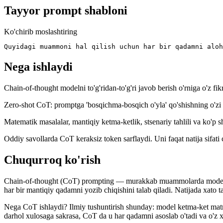
Tayyor prompt shabloni
Ko'chirib moslashtiring
Quyidagi muammoni hal qilish uchun har bir qadamni aloh
Nega ishlaydi
Chain-of-thought modelni to'g'ridan-to'g'ri javob berish o'rniga o'z
Zero-shot CoT: promptga 'bosqichma-bosqich o'yla' qo'shishning o'zi ye
Matematik masalalar, mantiqiy ketma-ketlik, stsenariy tahlili va ko'p sh
Oddiy savollarda CoT keraksiz token sarflaydi. Uni faqat natija sifati
Chuqurroq ko'rish
Chain-of-thought (CoT) prompting — murakkab muammolarda modelning o'
har bir mantiqiy qadamni yozib chiqishini talab qiladi. Natijada xato t
Nega CoT ishlaydi? Ilmiy tushuntirish shunday: model ketma-ket matn
darhol xulosaga sakrasa, CoT da u har qadamni asoslab o'tadi va o'z xa