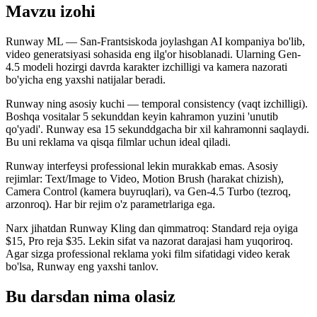
Mavzu izohi
Runway ML — San-Frantsiskoda joylashgan AI kompaniya bo'lib,
video generatsiyasi sohasida eng ilg'or hisoblanadi. Ularning Gen-
4.5 modeli hozirgi davrda karakter izchilligi va kamera nazorati
bo'yicha eng yaxshi natijalar beradi.
Runway ning asosiy kuchi — temporal consistency (vaqt izchilligi).
Boshqa vositalar 5 sekunddan keyin kahramon yuzini 'unutib
qo'yadi'. Runway esa 15 sekunddgacha bir xil kahramonni saqlaydi.
Bu uni reklama va qisqa filmlar uchun ideal qiladi.
Runway interfeysi professional lekin murakkab emas. Asosiy
rejimlar: Text/Image to Video, Motion Brush (harakat chizish),
Camera Control (kamera buyruqlari), va Gen-4.5 Turbo (tezroq,
arzonroq). Har bir rejim o'z parametrlariga ega.
Narx jihatdan Runway Kling dan qimmatroq: Standard reja oyiga
$15, Pro reja $35. Lekin sifat va nazorat darajasi ham yuqoriroq.
Agar sizga professional reklama yoki film sifatidagi video kerak
bo'lsa, Runway eng yaxshi tanlov.
Bu darsdan nima olasiz