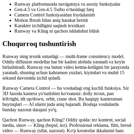
Runway platformasida navigatsiya va asosiy funksiyalar
Gen-4.5 va Gen-4.5 Turbo o'rtasidagi farq
Camera Control funksiyasidan foydalanish
Motion Brush bilan aniq harakat berish
Karakter izchilligini saqlash texnikasi
Runway va Kling ni qachon ishlatishni bilish
Chuqurroq tushuntirish
Runway ning texnik ustunligi — multi-frame consistency model.
Oddiy diffusion modellar har bir kadrni alohida yaratadi va keyin
birlashtiradi. Runway esa butun video ketma-ketligini bir jarayonda
yaratadi, shuning uchun kahramon yuzlari, kiyimlari va muhit 15
sekund davomida izchil qoladi.
Runway Camera Control — bu vositadagi eng kuchli funksiya. Siz
3D fazoda kamera yo'nalishini ko'rsatasiz: dolly in/out, pan
left/right, tilt up/down, orbit, crane shot. Bu haqiqiy kameraman
buyruqlari — AI ularni juda aniq bajaradi. Boshqa vositalarda
bunday nazorat darajasi yo'q.
Qachon Runway, qachon Kling? Oddiy qoida: tez kontent, social
media, sinov — Kling (bepul, tez). Professional reklama, film, brend
video — Runway (sifat, nazorat). Ko'p kreatorlar ikkalasini ham