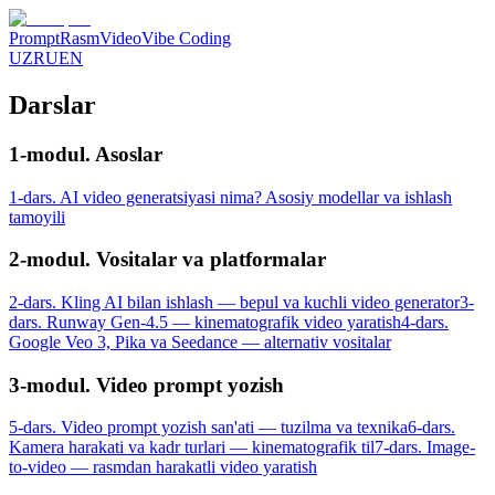
Prompt
Rasm
Video
Vibe Coding
UZ
RU
EN
Darslar
1-modul. Asoslar
1-dars. AI video generatsiyasi nima? Asosiy modellar va ishlash
tamoyili
2-modul. Vositalar va platformalar
2-dars. Kling AI bilan ishlash — bepul va kuchli video generator
3-
dars. Runway Gen-4.5 — kinematografik video yaratish
4-dars.
Google Veo 3, Pika va Seedance — alternativ vositalar
3-modul. Video prompt yozish
5-dars. Video prompt yozish san'ati — tuzilma va texnika
6-dars.
Kamera harakati va kadr turlari — kinematografik til
7-dars. Image-
to-video — rasmdan harakatli video yaratish