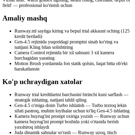
field' — professional ko'rinish uchun
Amaliy mashq
Runway.ml saytiga kiring va bepul trial akkaunt oching (125
kredit beriladi)
Gen-4.5 rejimida yuqoridagi promptni sinab ko'ring va
natijani Kling bilan solishtiring
Camera Control rejimida bir xil sahnani 3 xil kamera
burchagidan yarating
Motion Brush yordamida fon statik qolsin, faqat bitta ob'ekt
harakatlansin
Ko'p uchraydigan xatolar
Runway trial kreditlarini barchasini birinchi kuni sarflash —
strategik ishlating, natijani tahlil qiling
Gen-4.5 o'rniga doim Turbo ishlatish — Turbo tezroq lekin
sifati pastroq, muhim loyihalar uchun to'liq Gen-4.5 ishlating
Kamera buyrug'ini prompt oxiriga yozish — Runway uchun
kamera buyrug'ini prompt boshida yoki o'rtasida berish
yaxshiroq ishlaydi
Juda dinamik sahnalar so'rash — Runway uzoq, tinch