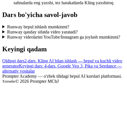
sahnalarda eng yaxshi, tez harakatlarda Kling yaxshiroq
Dars bo'yicha savol-javob
Runway bepul ishlash mumkinmi?
Runway qanday sifatda video yaratadi?
Runway videolarini YouTube/Instagram ga joylash mumkinmi?
Keyingi qadam
Oldingi dars
2-dars. Kling AI bilan ishlash — bepul va kuchli video
generator
Keyingi dars: 4-dars. Google Veo 3, Pika va Seedance —
alternativ vositalar
Prompter Academy — o'zbek tilidagi bepul AI kurslari platformasi.
©
2026
Prompter MChJ
Xizmatlar