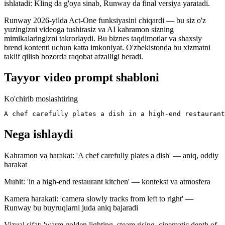
ishlatadi: Kling da g'oya sinab, Runway da final versiya yaratadi.
Runway 2026-yilda Act-One funksiyasini chiqardi — bu siz o'z
yuzingizni videoga tushirasiz va AI kahramon sizning
mimikalaringizni takrorlaydi. Bu biznes taqdimotlar va shaxsiy
brend kontenti uchun katta imkoniyat. O'zbekistonda bu xizmatni
taklif qilish bozorda raqobat afzalligi beradi.
Tayyor video prompt shabloni
Ko'chirib moslashtiring
A chef carefully plates a dish in a high-end restaurant
Nega ishlaydi
Kahramon va harakat: 'A chef carefully plates a dish' — aniq, oddiy
harakat
Muhit: 'in a high-end restaurant kitchen' — kontekst va atmosfera
Kamera harakati: 'camera slowly tracks from left to right' —
Runway bu buyruqlarni juda aniq bajaradi
Vizual sifat: 'warm golden lighting, steam rising, cinematic depth of