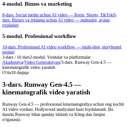
4-modul. Biznes va marketing
8-dars. Social media uchun AI video — Reels, Shorts, TikTok
9-
dars. Biznes va reklama uchun AI video — mahsulot, avatar,
explainer
5-modul. Professional workflow
10-dars. Professional AI video workflow — multi-shot, storyboard,
montaj
3
-dars /
10
dars
2-modul. Vositalar va platformalar
Akademiya
/
Video Generatsiyasi
/
3-dars. Runway Gen-4.5 —
kinematografik video yaratish
O'rta
18 daqiqa
3-dars. Runway Gen-4.5 —
kinematografik video yaratish
Runway Gen-4.5 — professional kinematografiya uchun eng kuchli
AI video vositasi. Hollywood studiyalari ham foydalanadi. Bu
darsda Runway bilan qanday ishlash va Kling dan farqini
o'rganasiz.