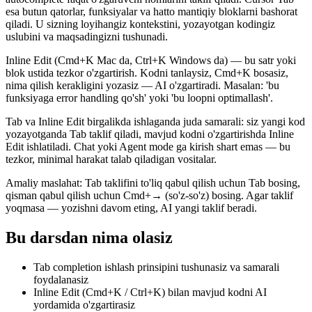
esa butun qatorlar, funksiyalar va hatto mantiqiy bloklarni bashorat
qiladi. U sizning loyihangiz kontekstini, yozayotgan kodingiz
uslubini va maqsadingizni tushunadi.
Inline Edit (Cmd+K Mac da, Ctrl+K Windows da) — bu satr yoki
blok ustida tezkor o'zgartirish. Kodni tanlaysiz, Cmd+K bosasiz,
nima qilish kerakligini yozasiz — AI o'zgartiradi. Masalan: 'bu
funksiyaga error handling qo'sh' yoki 'bu loopni optimallash'.
Tab va Inline Edit birgalikda ishlaganda juda samarali: siz yangi kod
yozayotganda Tab taklif qiladi, mavjud kodni o'zgartirishda Inline
Edit ishlatiladi. Chat yoki Agent mode ga kirish shart emas — bu
tezkor, minimal harakat talab qiladigan vositalar.
Amaliy maslahat: Tab taklifini to'liq qabul qilish uchun Tab bosing,
qisman qabul qilish uchun Cmd+→ (so'z-so'z) bosing. Agar taklif
yoqmasa — yozishni davom eting, AI yangi taklif beradi.
Bu darsdan nima olasiz
Tab completion ishlash prinsipini tushunasiz va samarali
foydalanasiz
Inline Edit (Cmd+K / Ctrl+K) bilan mavjud kodni AI
yordamida o'zgartirasiz