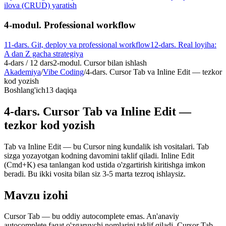
ilova (CRUD) yaratish
4-modul. Professional workflow
11-dars. Git, deploy va professional workflow
12-dars. Real loyiha:
A dan Z gacha strategiya
4
-dars /
12
dars
2-modul. Cursor bilan ishlash
Akademiya
/
Vibe Coding
/
4-dars. Cursor Tab va Inline Edit — tezkor
kod yozish
Boshlang'ich
13 daqiqa
4-dars. Cursor Tab va Inline Edit —
tezkor kod yozish
Tab va Inline Edit — bu Cursor ning kundalik ish vositalari. Tab
sizga yozayotgan kodning davomini taklif qiladi. Inline Edit
(Cmd+K) esa tanlangan kod ustida o'zgartirish kiritishga imkon
beradi. Bu ikki vosita bilan siz 3-5 marta tezroq ishlaysiz.
Mavzu izohi
Cursor Tab — bu oddiy autocomplete emas. An'anaviy
autocomplete faqat o'zgaruvchi nomlarini taklif qiladi. Cursor Tab