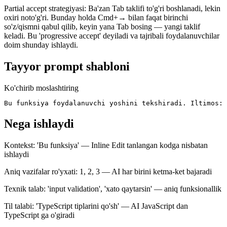
Partial accept strategiyasi: Ba'zan Tab taklifi to'g'ri boshlanadi, lekin
oxiri noto'g'ri. Bunday holda Cmd+→ bilan faqat birinchi
so'z/qismni qabul qilib, keyin yana Tab bosing — yangi taklif
keladi. Bu 'progressive accept' deyiladi va tajribali foydalanuvchilar
doim shunday ishlaydi.
Tayyor prompt shabloni
Ko'chirib moslashtiring
Bu funksiya foydalanuvchi yoshini tekshiradi. Iltimos: 
Nega ishlaydi
Kontekst: 'Bu funksiya' — Inline Edit tanlangan kodga nisbatan
ishlaydi
Aniq vazifalar ro'yxati: 1, 2, 3 — AI har birini ketma-ket bajaradi
Texnik talab: 'input validation', 'xato qaytarsin' — aniq funksionallik
Til talabi: 'TypeScript tiplarini qo'sh' — AI JavaScript dan
TypeScript ga o'giradi