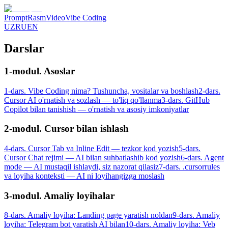
Prompt
Rasm
Video
Vibe Coding
UZ
RU
EN
Darslar
1-modul. Asoslar
1-dars. Vibe Coding nima? Tushuncha, vositalar va boshlash
2-dars.
Cursor AI o'rnatish va sozlash — to'liq qo'llanma
3-dars. GitHub
Copilot bilan tanishish — o'rnatish va asosiy imkoniyatlar
2-modul. Cursor bilan ishlash
4-dars. Cursor Tab va Inline Edit — tezkor kod yozish
5-dars.
Cursor Chat rejimi — AI bilan suhbatlashib kod yozish
6-dars. Agent
mode — AI mustaqil ishlaydi, siz nazorat qilasiz
7-dars. .cursorrules
va loyiha konteksti — AI ni loyihangizga moslash
3-modul. Amaliy loyihalar
8-dars. Amaliy loyiha: Landing page yaratish noldan
9-dars. Amaliy
loyiha: Telegram bot yaratish AI bilan
10-dars. Amaliy loyiha: Veb