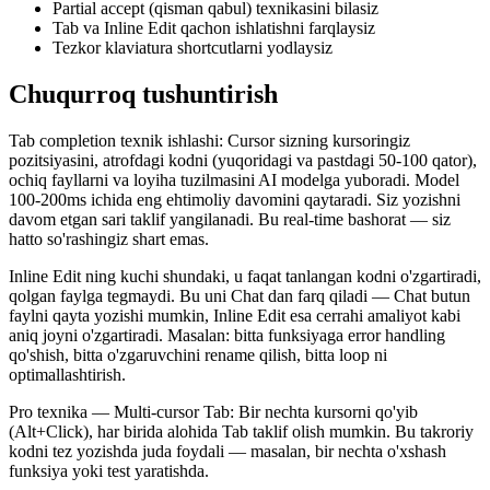
Partial accept (qisman qabul) texnikasini bilasiz
Tab va Inline Edit qachon ishlatishni farqlaysiz
Tezkor klaviatura shortcutlarni yodlaysiz
Chuqurroq tushuntirish
Tab completion texnik ishlashi: Cursor sizning kursoringiz
pozitsiyasini, atrofdagi kodni (yuqoridagi va pastdagi 50-100 qator),
ochiq fayllarni va loyiha tuzilmasini AI modelga yuboradi. Model
100-200ms ichida eng ehtimoliy davomini qaytaradi. Siz yozishni
davom etgan sari taklif yangilanadi. Bu real-time bashorat — siz
hatto so'rashingiz shart emas.
Inline Edit ning kuchi shundaki, u faqat tanlangan kodni o'zgartiradi,
qolgan faylga tegmaydi. Bu uni Chat dan farq qiladi — Chat butun
faylni qayta yozishi mumkin, Inline Edit esa cerrahi amaliyot kabi
aniq joyni o'zgartiradi. Masalan: bitta funksiyaga error handling
qo'shish, bitta o'zgaruvchini rename qilish, bitta loop ni
optimallashtirish.
Pro texnika — Multi-cursor Tab: Bir nechta kursorni qo'yib
(Alt+Click), har birida alohida Tab taklif olish mumkin. Bu takroriy
kodni tez yozishda juda foydali — masalan, bir nechta o'xshash
funksiya yoki test yaratishda.