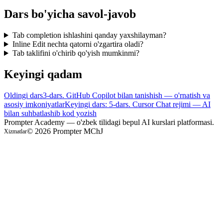
Dars bo'yicha savol-javob
Tab completion ishlashini qanday yaxshilayman?
Inline Edit nechta qatorni o'zgartira oladi?
Tab taklifini o'chirib qo'yish mumkinmi?
Keyingi qadam
Oldingi dars
3-dars. GitHub Copilot bilan tanishish — o'rnatish va
asosiy imkoniyatlar
Keyingi dars: 5-dars. Cursor Chat rejimi — AI
bilan suhbatlashib kod yozish
Prompter Academy — o'zbek tilidagi bepul AI kurslari platformasi.
©
2026
Prompter MChJ
Xizmatlar