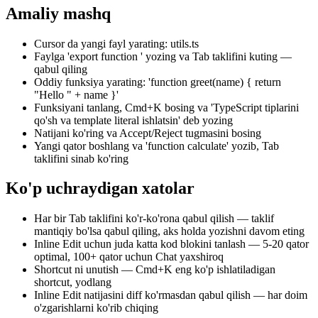
Amaliy mashq
Cursor da yangi fayl yarating: utils.ts
Faylga 'export function ' yozing va Tab taklifini kuting —
qabul qiling
Oddiy funksiya yarating: 'function greet(name) { return
"Hello " + name }'
Funksiyani tanlang, Cmd+K bosing va 'TypeScript tiplarini
qo'sh va template literal ishlatsin' deb yozing
Natijani ko'ring va Accept/Reject tugmasini bosing
Yangi qator boshlang va 'function calculate' yozib, Tab
taklifini sinab ko'ring
Ko'p uchraydigan xatolar
Har bir Tab taklifini ko'r-ko'rona qabul qilish — taklif
mantiqiy bo'lsa qabul qiling, aks holda yozishni davom eting
Inline Edit uchun juda katta kod blokini tanlash — 5-20 qator
optimal, 100+ qator uchun Chat yaxshiroq
Shortcut ni unutish — Cmd+K eng ko'p ishlatiladigan
shortcut, yodlang
Inline Edit natijasini diff ko'rmasdan qabul qilish — har doim
o'zgarishlarni ko'rib chiqing