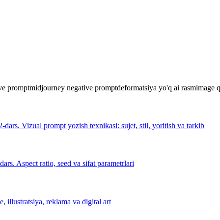
ive prompt
midjourney negative prompt
deformatsiya yo'q ai rasm
image q
2-dars. Vizual prompt yozish texnikasi: sujet, stil, yoritish va tarkib
dars. Aspect ratio, seed va sifat parametrlari
e, illustratsiya, reklama va digital art