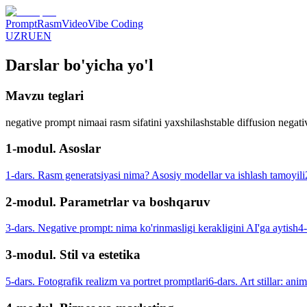
Prompt
Rasm
Video
Vibe Coding
UZ
RU
EN
Darslar bo'yicha yo'l
Mavzu teglari
negative prompt nima
ai rasm sifatini yaxshilash
stable diffusion negat
1-modul. Asoslar
1-dars. Rasm generatsiyasi nima? Asosiy modellar va ishlash tamoyili
2-modul. Parametrlar va boshqaruv
3-dars. Negative prompt: nima ko'rinmasligi kerakligini AI'ga aytish
4-
3-modul. Stil va estetika
5-dars. Fotografik realizm va portret promptlari
6-dars. Art stillar: anim