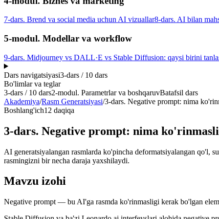
4-modul. Biznes va marketing
7-dars. Brend va social media uchun AI vizuallar
8-dars. AI bilan mah
5-modul. Modellar va workflow
9-dars. Midjourney vs DALL·E vs Stable Diffusion: qaysi birini tanl
Dars navigatsiyasi
3
-dars /
10
dars
Bo'limlar va teglar
3
-dars /
10
dars
2-modul. Parametrlar va boshqaruv
Batafsil dars
Akademiya
/
Rasm Generatsiyasi
/
3-dars. Negative prompt: nima ko'rinm
Boshlang'ich
12 daqiqa
3-dars. Negative prompt: nima ko'rinmaslig
AI generatsiyalangan rasmlarda ko'pincha deformatsiyalangan qo'l, su
rasmingizni bir necha daraja yaxshilaydi.
Mavzu izohi
Negative prompt — bu AI'ga rasmda ko'rinmasligi kerak bo'lgan element
Stable Diffusion va ba'zi Leonardo.ai interfeyslari alohida negative