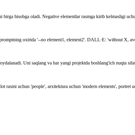
 birga hisobga oladi. Negative elementlar rasmga kirib kelmasligi uchun
romptning oxirida '--no element1, element2'. DALL·E: 'without X, avoi
foydalanadi. Uni saqlang va har yangi projektda boshlang'ich nuqta sifat
t rasmi uchun 'people', arxitektura uchun 'modern elements', portret uch