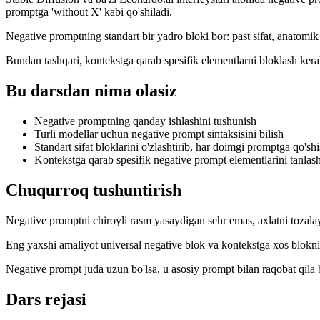
promptga 'without X' kabi qo'shiladi.
Negative promptning standart bir yadro bloki bor: past sifat, anatomik 
Bundan tashqari, kontekstga qarab spesifik elementlarni bloklash kerak
Bu darsdan nima olasiz
Negative promptning qanday ishlashini tushunish
Turli modellar uchun negative prompt sintaksisini bilish
Standart sifat bloklarini o'zlashtirib, har doimgi promptga qo'sh
Kontekstga qarab spesifik negative prompt elementlarini tanlas
Chuqurroq tushuntirish
Negative promptni chiroyli rasm yasaydigan sehr emas, axlatni tozalay
Eng yaxshi amaliyot universal negative blok va kontekstga xos blokni
Negative prompt juda uzun bo'lsa, u asosiy prompt bilan raqobat qil
Dars rejasi