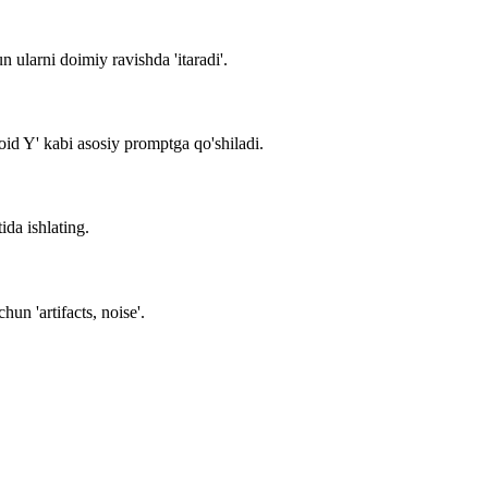
 ularni doimiy ravishda 'itaradi'.
d Y' kabi asosiy promptga qo'shiladi.
ida ishlating.
un 'artifacts, noise'.