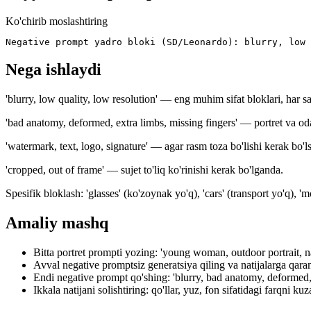
Ko'chirib moslashtiring
Negative prompt yadro bloki (SD/Leonardo): blurry, low 
Nega ishlaydi
'blurry, low quality, low resolution' — eng muhim sifat bloklari, har saf
'bad anatomy, deformed, extra limbs, missing fingers' — portret va od
'watermark, text, logo, signature' — agar rasm toza bo'lishi kerak bo'ls
'cropped, out of frame' — sujet to'liq ko'rinishi kerak bo'lganda.
Spesifik bloklash: 'glasses' (ko'zoynak yo'q), 'cars' (transport yo'q), '
Amaliy mashq
Bitta portret prompti yozing: 'young woman, outdoor portrait, na
Avval negative promptsiz generatsiya qiling va natijalarga qara
Endi negative prompt qo'shing: 'blurry, bad anatomy, deformed, 
Ikkala natijani solishtiring: qo'llar, yuz, fon sifatidagi farqni kuz