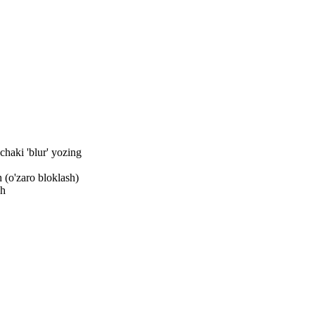
nchaki 'blur' yozing
 (o'zaro bloklash)
sh