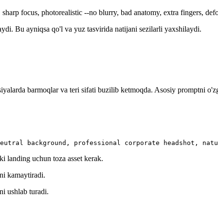
g, sharp focus, photorealistic --no blurry, bad anatomy, extra fingers, d
ydi. Bu ayniqsa qo'l va yuz tasvirida natijani sezilarli yaxshilaydi.
iyalarda barmoqlar va teri sifati buzilib ketmoqda. Asosiy promptni o'z
eutral background, professional corporate headshot, natu
ki landing uchun toza asset kerak.
ini kamaytiradi.
ni ushlab turadi.