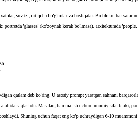
xatolar, suv izi, ortiqcha bo'g'imlar va boshqalar. Bu blokni har safar 
: portretda 'glasses' (ko'zoynak kerak bo'lmasa), arxitekturada 'people, 
ish
h
digan qatlam deb ko'ring. U asosiy prompt yaratgan sahnani barqarorlas
 alohida saqlashdir. Masalan, hamma ish uchun umumiy sifat bloki, port
a boshlaydi. Shuning uchun faqat eng ko'p uchraydigan 6-10 muammoni d