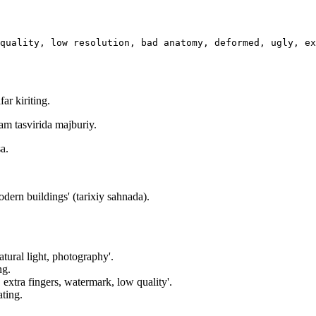
quality, low resolution, bad anatomy, deformed, ugly, ex
ar kiriting.
am tasvirida majburiy.
a.
modern buildings' (tarixiy sahnada).
tural light, photography'.
ng.
extra fingers, watermark, low quality'.
ating.