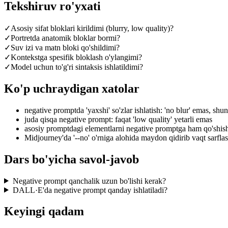
Tekshiruv ro'yxati
✓
Asosiy sifat bloklari kirildimi (blurry, low quality)?
✓
Portretda anatomik bloklar bormi?
✓
Suv izi va matn bloki qo'shildimi?
✓
Kontekstga spesifik bloklash o'ylangimi?
✓
Model uchun to'g'ri sintaksis ishlatildimi?
Ko'p uchraydigan xatolar
negative promptda 'yaxshi' so'zlar ishlatish: 'no blur' emas, shu
juda qisqa negative prompt: faqat 'low quality' yetarli emas
asosiy promptdagi elementlarni negative promptga ham qo'shish
Midjourney'da '--no' o'rniga alohida maydon qidirib vaqt sarfla
Dars bo'yicha savol-javob
Negative prompt qanchalik uzun bo'lishi kerak?
DALL·E'da negative prompt qanday ishlatiladi?
Keyingi qadam