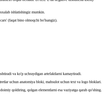
nusxalab ishlatishingiz mumkin.
cars' (faqat bino olmoqchi bo'lsangiz).
htiradi va ko'p uchraydigan artefaktlarni kamaytiradi.
retlar uchun anatomiya bloki, mahsulot uchun text va logo bloklari.
oimiy qoldiring, qolgan elementlarni esa vaziyatga qarab qo'shing.