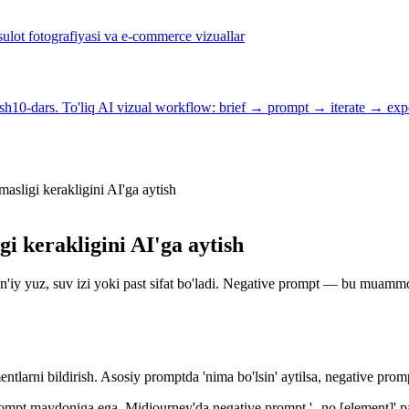
sulot fotografiyasi va e-commerce vizuallar
ash
10-dars. To'liq AI vizual workflow: brief → prompt → iterate → exp
asligi kerakligini AI'ga aytish
i kerakligini AI'ga aytish
n'iy yuz, suv izi yoki past sifat bo'ladi. Negative prompt — bu muammol
larni bildirish. Asosiy promptda 'nima bo'lsin' aytilsa, negative promp
 prompt maydoniga ega. Midjourney'da negative prompt '--no [element]' 