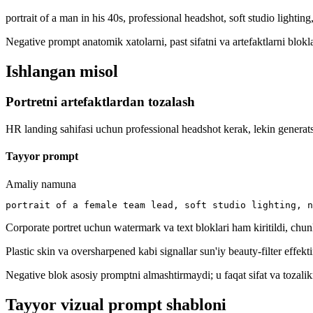
portrait of a man in his 40s, professional headshot, soft studio lightin
Negative prompt anatomik xatolarni, past sifatni va artefaktlarni blokla
Ishlangan misol
Portretni artefaktlardan tozalash
HR landing sahifasi uchun professional headshot kerak, lekin generats
Tayyor prompt
Amaliy namuna
portrait of a female team lead, soft studio lighting, n
Corporate portret uchun watermark va text bloklari ham kiritildi, chun
Plastic skin va oversharpened kabi signallar sun'iy beauty-filter effekt
Negative blok asosiy promptni almashtirmaydi; u faqat sifat va tozalik
Tayyor vizual prompt shabloni