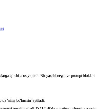
ort
arga qarshi asosiy qurol. Bir yaxshi negative prompt bloklari
tda 'nima bo'lmasin' aytiladi.
parametri orqali beriladi. DALL·E'da negative tushuncha asosiy